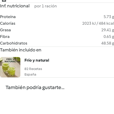
Inf. nutricional
por 1 ración
Proteína
5.73 g
Calorías
2023 kJ / 484 kcal
Grasa
29.41 g
Fibra
0.65 g
Carbohidratos
48.58 g
También incluido en
Frío y natural
82 Recetas
España
También podría gustarte...