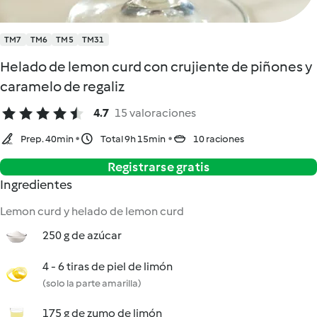
TM7
TM6
TM5
TM31
Helado de lemon curd con crujiente de piñones y
caramelo de regaliz
4.7
15 valoraciones
Prep. 40min
Total 9h 15min
10 raciones
Registrarse gratis
Ingredientes
Lemon curd y helado de lemon curd
250 g de azúcar
4 - 6 tiras de piel de limón
(solo la parte amarilla)
175 g de zumo de limón