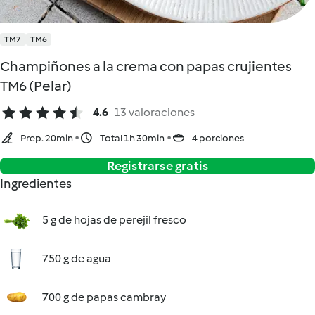
TM7
TM6
Champiñones a la crema con papas crujientes
TM6 (Pelar)
4.6
13 valoraciones
Prep. 20min
Total 1h 30min
4 porciones
Registrarse gratis
Ingredientes
5 g de hojas de perejil fresco
750 g de agua
700 g de papas cambray