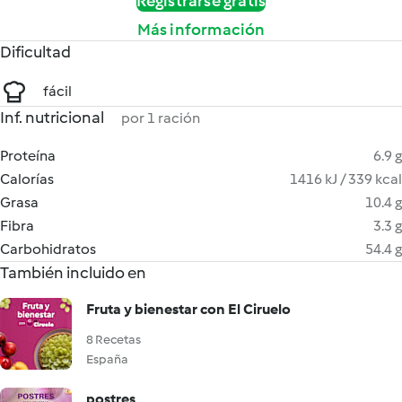
Registrarse gratis
Más información
Dificultad
fácil
Inf. nutricional
por 1 ración
Proteína
6.9 g
Calorías
1416 kJ / 339 kcal
Grasa
10.4 g
Fibra
3.3 g
Carbohidratos
54.4 g
También incluido en
Fruta y bienestar con El Ciruelo
8 Recetas
España
postres