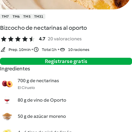
TM7
TM6
TM5
TM31
Bizcocho de nectarinas al oporto
4.7
20 valoraciones
Prep. 10min
Total 1h
10 raciones
Registrarse gratis
Ingredientes
700 g de nectarinas
El Ciruelo
80 g de vino de Oporto
50 g de azúcar moreno