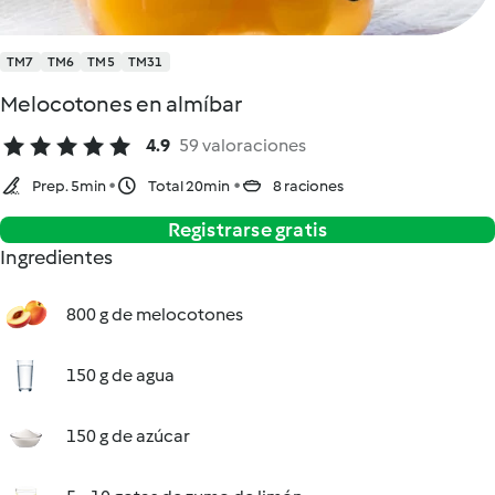
TM7
TM6
TM5
TM31
Melocotones en almíbar
4.9
59 valoraciones
Prep. 5min
Total 20min
8 raciones
Registrarse gratis
Ingredientes
800 g de melocotones
150 g de agua
150 g de azúcar