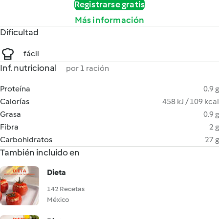
Registrarse gratis
Más información
Dificultad
fácil
Inf. nutricional
por 1 ración
Proteína
0.9 g
Calorías
458 kJ / 109 kcal
Grasa
0.9 g
Fibra
2 g
Carbohidratos
27 g
También incluido en
Dieta
142 Recetas
México