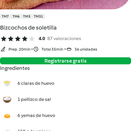
TM7
TM6
TM5
TM31
Bizcochos de soletilla
4.0
87 valoraciones
Prep. 20min
Total 35min
36 unidades
Registrarse gratis
Ingredientes
6 claras de huevo
1 pellizco de sal
6 yemas de huevo