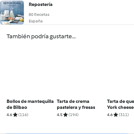
Repostería
80 Recetas
España
También podría gustarte...
Bollos de mantequilla
Tarta de crema
Tarta de qu
de Bilbao
pastelera y fresas
York cheese
4.6
(116)
4.5
(194)
4.6
(311)