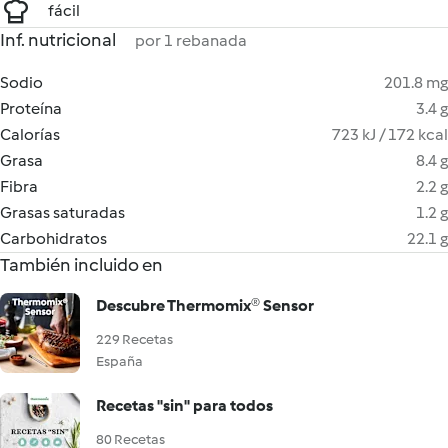
fácil
Inf. nutricional
por 1 rebanada
Sodio
201.8 mg
Proteína
3.4 g
Calorías
723 kJ / 172 kcal
Grasa
8.4 g
Fibra
2.2 g
Grasas saturadas
1.2 g
Carbohidratos
22.1 g
También incluido en
Descubre Thermomix® Sensor
229 Recetas
España
Recetas "sin" para todos
80 Recetas