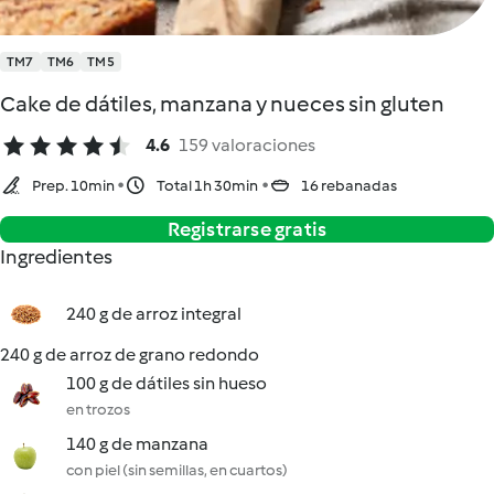
TM7
TM6
TM5
Cake de dátiles, manzana y nueces sin gluten
4.6
159 valoraciones
Prep. 10min
Total 1h 30min
16 rebanadas
Registrarse gratis
Ingredientes
240 g de arroz integral
240 g de arroz de grano redondo
100 g de dátiles sin hueso
en trozos
140 g de manzana
con piel (sin semillas, en cuartos)