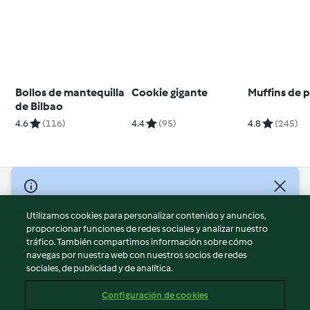
Bollos de mantequilla
Cookie gigante
Muffins de 
de Bilbao
4.6
(116)
4.4
(95)
4.8
(245)
© Copyright 2026
Utilizamos cookies para personalizar contenido y anuncios,
Términos de uso
proporcionar funciones de redes sociales y analizar nuestro
Política de privacidad
tráfico. También compartimos información sobre cómo
Aviso legal
navegas por nuestra web con nuestros socios de redes
sociales, de publicidad y de analítica.
Información legal
Cookies
Configuración de cookies
Reportar contenido