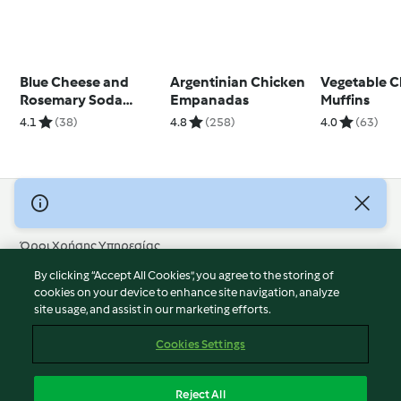
Blue Cheese and
Argentinian Chicken
Vegetable 
Rosemary Soda
Empanadas
Muffins
Bread
4.1
(38)
4.8
(258)
4.0
(63)
© Πνευματικά Δικαιώματα 2026
Όροι Χρήσης Υπηρεσίας
Πολιτική Απορρήτου
By clicking “Accept All Cookies”, you agree to the storing of
Δήλωση Αποποίησης Ευθύνης
cookies on your device to enhance site navigation, analyze
site usage, and assist in our marketing efforts.
Διαχειριστής ιστοσελίδας
Cookies
Cookies Settings
Περιεχόμενο αναφοράς
Απόσυρση από τη σύμβαση
Reject All