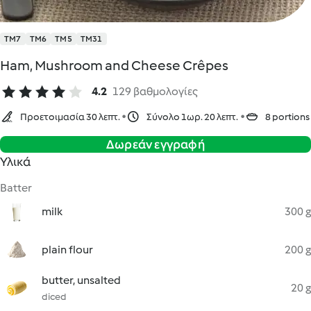
TM7
TM6
TM5
TM31
Ham, Mushroom and Cheese Crêpes
4.2
129 βαθμολογίες
Προετοιμασία 30 λεπτ.
Σύνολο 1ωρ. 20 λεπτ.
8 portions
Δωρεάν εγγραφή
Υλικά
Batter
milk
300 g
plain flour
200 g
butter, unsalted
20 g
diced