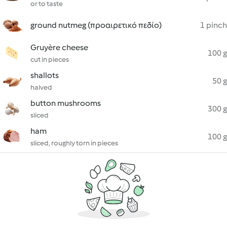
or to taste
ground nutmeg (προαιρετικό πεδίο)
1 pinch
Gruyère cheese
100 g
cut in pieces
shallots
50 g
halved
button mushrooms
300 g
sliced
ham
100 g
sliced, roughly torn in pieces