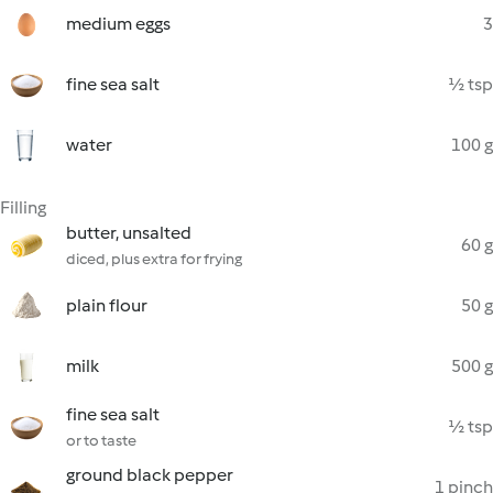
medium eggs
3
fine sea salt
½ tsp
water
100 g
Filling
butter, unsalted
60 g
diced, plus extra for frying
plain flour
50 g
milk
500 g
fine sea salt
½ tsp
or to taste
ground black pepper
1 pinch