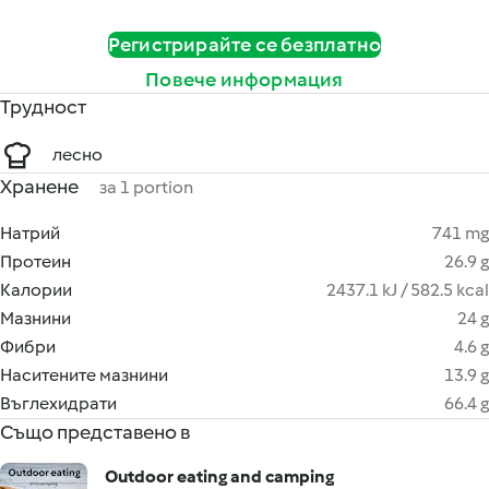
Регистрирайте се безплатно
Повече информация
Трудност
лесно
Хранене
за 1 portion
Натрий
741 mg
Протеин
26.9 g
Калории
2437.1 kJ / 582.5 kcal
Мазнини
24 g
Фибри
4.6 g
Наситените мазнини
13.9 g
Въглехидрати
66.4 g
Също представено в
Outdoor eating and camping