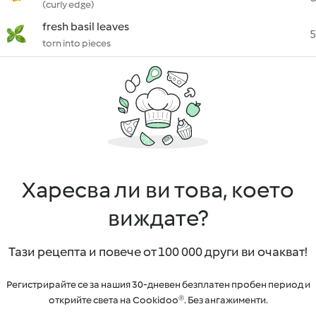
(curly edge)
fresh basil leaves
5
torn into pieces
Харесва ли ви това, което
виждате?
Тази рецепта и повече от 100 000 други ви очакват!
Регистрирайте се за нашия 30-дневен безплатен пробен период и
открийте света на Cookidoo®. Без ангажименти.