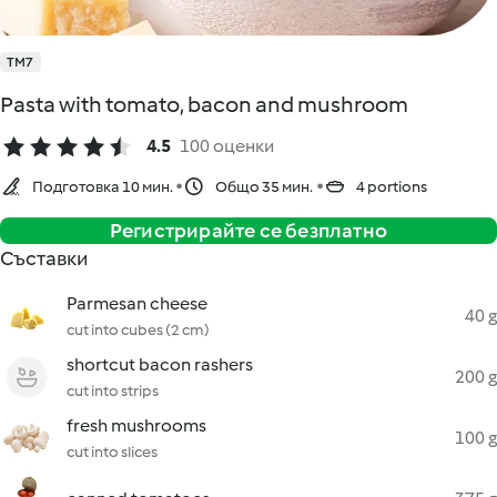
TM7
Pasta with tomato, bacon and mushroom
4.5
100 оценки
Подготовка 10 мин.
Общо 35 мин.
4 portions
Регистрирайте се безплатно
Съставки
Parmesan cheese
40 g
cut into cubes (2 cm)
shortcut bacon rashers
200 g
cut into strips
fresh mushrooms
100 g
cut into slices