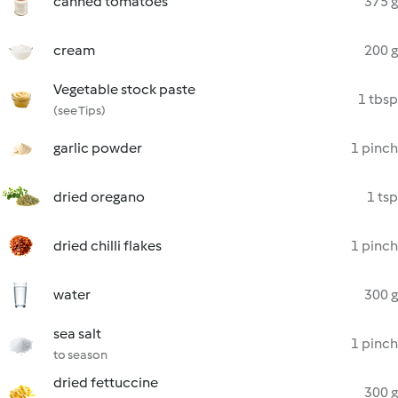
canned tomatoes
375 g
cream
200 g
Vegetable stock paste
1 tbsp
(see Tips)
garlic powder
1 pinch
dried oregano
1 tsp
dried chilli flakes
1 pinch
water
300 g
sea salt
1 pinch
to season
dried fettuccine
300 g