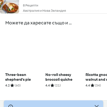
8 Рецепти
Австралия и Нова Зеландия
Можете да харесате също и ...
Three-bean
No-roll cheesy
Ricotta gno
shepherd's pie
broccoli quiche
walnut and 
pesto
4.2
(60)
4.4
(21)
4.4
(34)