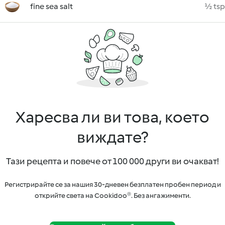
fine sea salt
½ tsp
Харесва ли ви това, което
виждате?
Тази рецепта и повече от 100 000 други ви очакват!
Регистрирайте се за нашия 30-дневен безплатен пробен период и
открийте света на Cookidoo®. Без ангажименти.