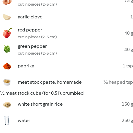
75 g
cut in pieces (2-3 cm)
garlic clove
1
red pepper
40 g
cut in pieces (2-3 cm)
green pepper
40 g
cut in pieces (2-3 cm)
paprika
1 tsp
meat stock paste, homemade
½ heaped tsp
½ meat stock cube (for 0.5 l), crumbled
white short grain rice
150 g
water
250 g