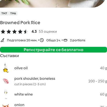
TM7
TM6
Browned Pork Rice
4.3
53 оценки
Подготовка 20 мин.
Общо 1ч.
2 portions
Регистрирайте се безплатно
Съставки
olive oil
40 g
pork shoulder, boneless
200 - 250 g
cut in pieces (2-3 cm)
white wine
60 g
onion