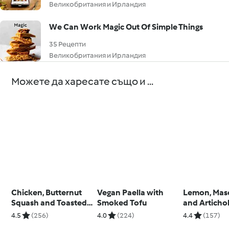
Великобритания и Ирландия
We Can Work Magic Out Of Simple Things
35 Рецепти
Великобритания и Ирландия
Можете да харесате също и ...
Chicken, Butternut
Vegan Paella with
Lemon, Mas
Squash and Toasted
Smoked Tofu
and Articho
Pine Nut Risotto
Tagliatelle
4.5
(256)
4.0
(224)
4.4
(157)