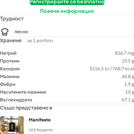
Регистрирайте се безплатно
Повече информация
Трудност
лесно
Хранене
за 1 portion
Натрий
826.7 mg
Протеин
25.5 g
Калории
3216.3 kJ / 768.7 kcal
Мазнини
40.8 g
Фибри
1.9 g
Наситените мазнини
10 g
Въглехидрати
67.1 g
Също представено в
Manifesto
203 Рецепти