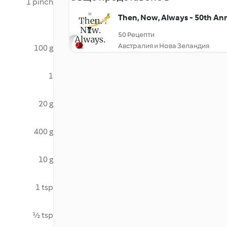
1 pinch
Then, Now, Always - 50th An
50 Рецепти
Австралия и Нова Зеландия
100 g
1
20 g
400 g
10 g
1 tsp
½ tsp