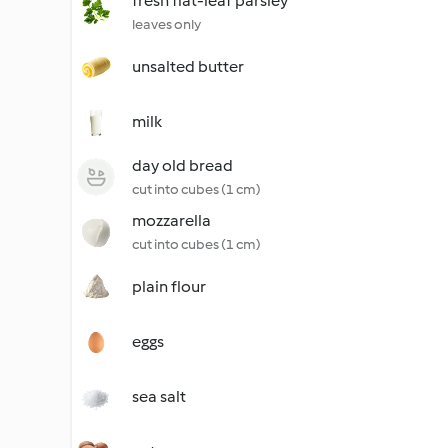
fresh flat-leaf parsley
leaves only
unsalted butter
milk
day old bread
cut into cubes (1 cm)
mozzarella
cut into cubes (1 cm)
plain flour
eggs
sea salt