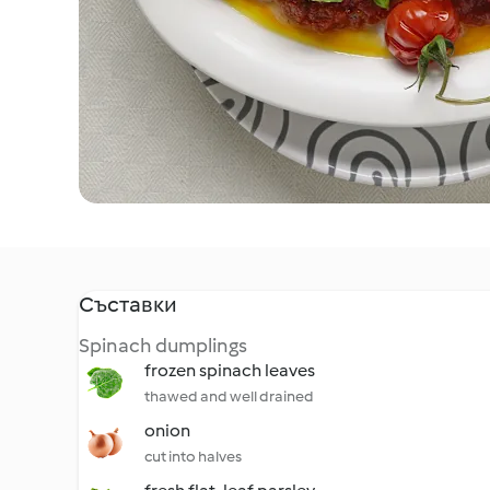
Съставки
Spinach dumplings
frozen spinach leaves
thawed and well drained
onion
cut into halves