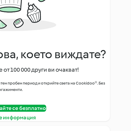
ова, което виждате?
 от 100 000 други ви очакват!
тен пробен период и открийте света на Cookidoo®. Без
нгажименти.
айте се безплатно
е информация