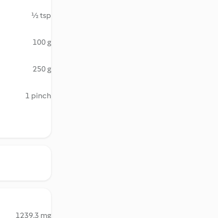
½ tsp
100 g
250 g
1 pinch
1239.3 mg