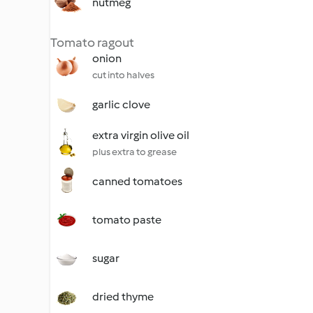
nutmeg
Tomato ragout
onion
cut into halves
garlic clove
extra virgin olive oil
plus extra to grease
canned tomatoes
tomato paste
sugar
dried thyme