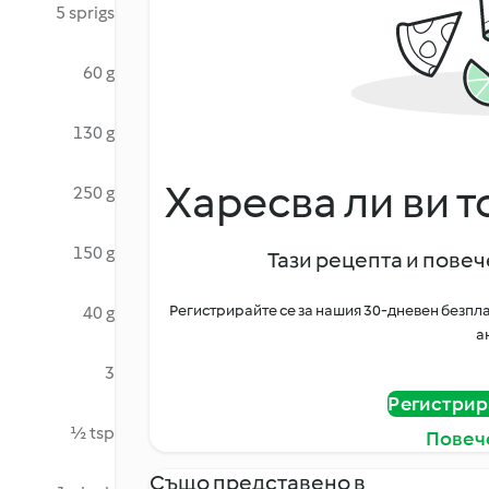
5 sprigs
60 g
130 g
Харесва ли ви т
250 g
150 g
Тази рецепта и повече
Регистрирайте се за нашия 30-дневен безпла
40 g
а
3
Регистрир
½ tsp
Повеч
Също представено в