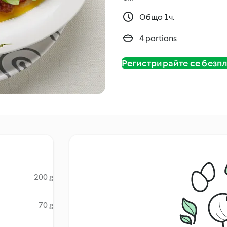
Общо 1ч.
4 portions
Регистрирайте се безп
200 g
70 g