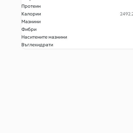
Протеин
Калории
2492.2
Мазнини
Фибри
Наситените мазнини
Въглехидрати