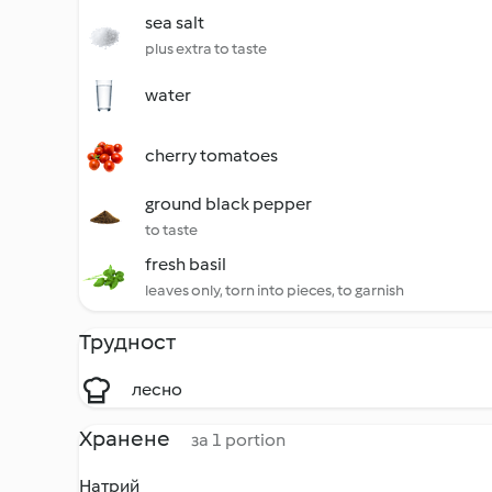
sea salt
plus extra to taste
water
cherry tomatoes
ground black pepper
to taste
fresh basil
leaves only, torn into pieces, to garnish
Трудност
лесно
Хранене
за 1 portion
Натрий