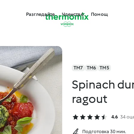
Разгледайте
Членство
Помощ
TM7
TM6
TM5
Spinach du
ragout
4.6
34 оц
Подготовка 30 мин.