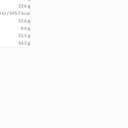
23.6 g
 kJ / 595.7 kcal
32.6 g
6.6 g
15.5 g
54.5 g