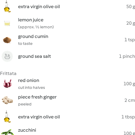
extra virgin olive oil
50 g
lemon juice
20 g
(approx. ½ lemon)
ground cumin
1 tsp
to taste
ground sea salt
1 pinch
Frittata
red onion
100 g
cut into halves
piece fresh ginger
2 cm
peeled
extra virgin olive oil
1 tbsp
zucchini
100 g