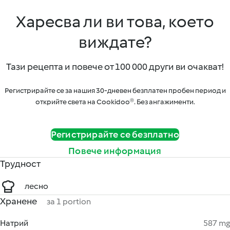
Харесва ли ви това, което
виждате?
Тази рецепта и повече от 100 000 други ви очакват!
Регистрирайте се за нашия 30-дневен безплатен пробен период и
открийте света на Cookidoo®. Без ангажименти.
Регистрирайте се безплатно
Повече информация
Трудност
лесно
Хранене
за 1 portion
Натрий
587 mg