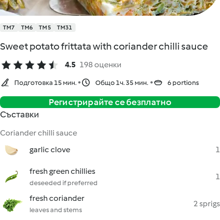
TM7
TM6
TM5
TM31
Sweet potato frittata with coriander chilli sauce
4.5
198 оценки
Подготовка 15 мин.
Общо 1ч. 35 мин.
6 portions
Регистрирайте се безплатно
Съставки
Coriander chilli sauce
garlic clove
1
fresh green chillies
1
deseeded if preferred
fresh coriander
2 sprigs
leaves and stems