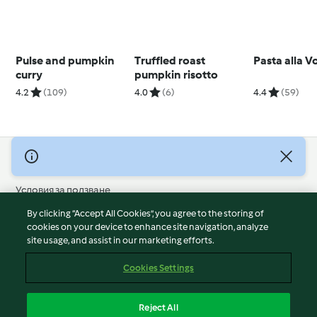
Pulse and pumpkin
Truffled roast
Pasta alla 
curry
pumpkin risotto
4.2
(109)
4.0
(6)
4.4
(59)
© Авторско право 2026
Условия за ползване
Политика за поверителност
By clicking “Accept All Cookies”, you agree to the storing of
Отказ от отговорност
cookies on your device to enhance site navigation, analyze
site usage, and assist in our marketing efforts.
Политика за поверителност
Бисквитки
Cookies Settings
Докладвайте Съдържание
Отказ от договор
Reject All