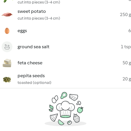
cut into pieces (3-4 cm)
sweet potato
250 g
cut into pieces (3-4 cm)
eggs
6
ground sea salt
1 tsp
feta cheese
50 g
pepita seeds
20 g
toasted (optional)