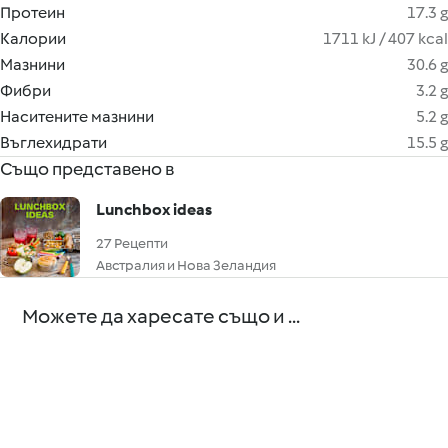
Протеин
17.3 g
Калории
1711 kJ / 407 kcal
Мазнини
30.6 g
Фибри
3.2 g
Наситените мазнини
5.2 g
Въглехидрати
15.5 g
Също представено в
Lunchbox ideas
27 Рецепти
Австралия и Нова Зеландия
Можете да харесате също и ...