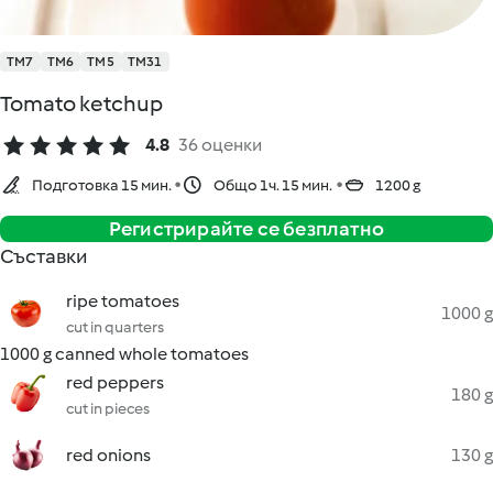
TM7
TM6
TM5
TM31
Tomato ketchup
4.8
36 оценки
Подготовка 15 мин.
Общо 1ч. 15 мин.
1200 g
Регистрирайте се безплатно
Съставки
ripe tomatoes
1000 g
cut in quarters
1000 g canned whole tomatoes
red peppers
180 g
cut in pieces
red onions
130 g