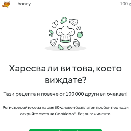
honey
100 g
Харесва ли ви това, което
виждате?
Тази рецепта и повече от 100 000 други ви очакват!
Регистрирайте се за нашия 30-дневен безплатен пробен период и
открийте света на Cookidoo®. Без ангажименти.