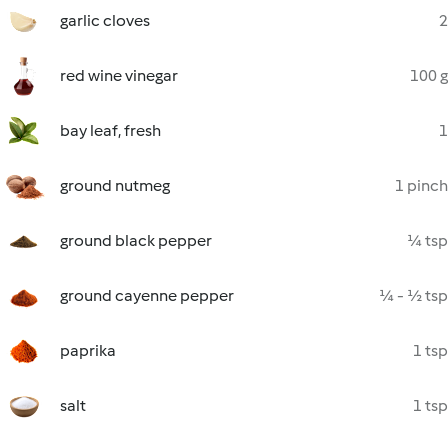
garlic cloves
2
red wine vinegar
100 g
bay leaf, fresh
1
ground nutmeg
1 pinch
ground black pepper
¼ tsp
ground cayenne pepper
¼ - ½ tsp
paprika
1 tsp
salt
1 tsp