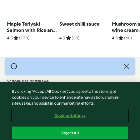
Maple Teriyaki
Sweet chilli sauce
Mushroom a
Salmon with Rice and
wine cream 
Broccoli
4.5
(138)
4.3
(50)
4.5
(60)
© Авторско право 2026
Условия за ползване
Политика за поверителност
By clicking “Accept All Cookies”, you agree to the storing of
Отказ от отговорност
cookies on your device to enhance site navigation, analyze
site usage, and assist in our marketing efforts.
Политика за поверителност
Бисквитки
Cookies Settings
Докладвайте Съдържание
Отказ от договор
Reject All
Декларация за достъпност