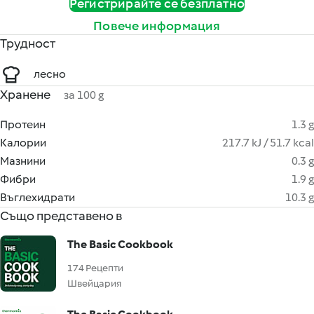
Регистрирайте се безплатно
Повече информация
Трудност
лесно
Хранене
за 100 g
Протеин
1.3 g
Калории
217.7 kJ / 51.7 kcal
Мазнини
0.3 g
Фибри
1.9 g
Въглехидрати
10.3 g
Също представено в
The Basic Cookbook
174 Рецепти
Швейцария