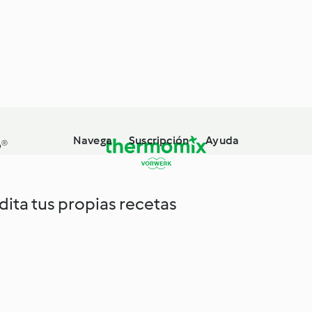
Navega
Suscripción
Ayuda
o®
edita tus propias recetas