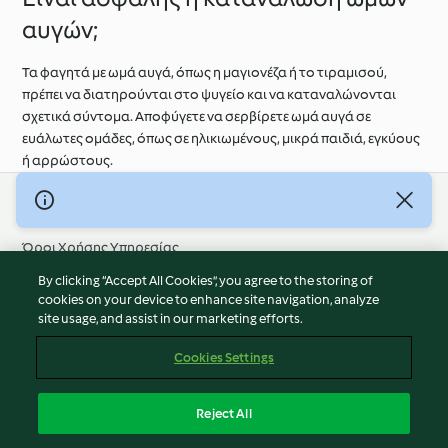
αυγών;
Τα φαγητά με ωμά αυγά, όπως η μαγιονέζα ή το τιραμισού,
πρέπει να διατηρούνται στο ψυγείο και να καταναλώνονται
σχετικά σύντομα. Αποφύγετε να σερβίρετε ωμά αυγά σε
ευάλωτες ομάδες, όπως σε ηλικιωμένους, μικρά παιδιά, εγκύους
ή αρρώστους.
© Πνευματικά Δικαιώματα 2026
Όροι Χρήσης Υπηρεσίας
Πολιτική Απορρήτου
By clicking “Accept All Cookies”, you agree to the storing of
Δήλωση Αποποίησης Ευθύνης
cookies on your device to enhance site navigation, analyze
site usage, and assist in our marketing efforts.
Διαχειριστής ιστοσελίδας
Cookies
Cookies Settings
Περιεχόμενο αναφοράς
Απόσυρση από τη σύμβαση
Reject All
Δήλωση προσβασιμότητας