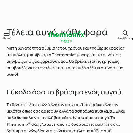
Τέλεια αυγά, κάθε φορά
Μενού
Αναζήτηση
Με τη δυνατότητα ρύθμισης του χρόνου και της θερμοκρασίας
με απόλυτη ακρίβεια, το Thermomix® μαγειρεύει τα αυγά σας
ακριβώς όπως σας αρέσουν. Εδώ θα βρείτε μερικές χρήσιμες
συμβουλές για να αναδείξετε αυτό το απλό αλλά πεντανόστιμο
υλικό!
Εύκολο όσο το βράσιμο ενός αυγού…
Τα θέλατε μελάτα, αλλά βγήκαν σφιχτά… Ή, οι κρόκοι βγήκαν
μελάτοι όπως σας αρέσουν, αλλά τα ασπράδια είναι ωμά… Είναι
πολύ δύσκολο να καταλάβεις πότε είναι έτοιμα τα αυγά! Το
Thermomix® σάς γλυτώνει από τις δυσάρεστες εκπλήξεις στο
βράσιμο αυγών, δίνοντας τέλειο αποτέλεσμα κάθε φορά.