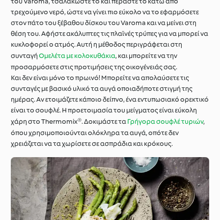
του Varoma, τσαλακώστε το και περάστε το κάτω από
τρεχούμενο νερό, ώστε να γίνει πιο εύκολο να το εφαρμόσετε
στον πάτο του ξέβαθου δίσκου του Varoma και να μείνει στη
θέση του. Αφήστε ακάλυπτες τις πλαϊνές τρύπες για να μπορεί να
κυκλοφορεί ο ατμός. Αυτή η μέθοδος περιγράφεται στη
συνταγή
Ομελέτα με κολοκυθάκια
, και μπορείτε να την
προσαρμόσετε στις προτιμήσεις της οικογένειάς σας.
Και δεν είναι μόνο το πρωινό! Μπορείτε να απολαύσετε τις
συνταγές με βασικό υλικό τα αυγά οποιαδήποτε στιγμή της
ημέρας. Αν ετοιμάζετε κάποιο δείπνο, ένα εντυπωσιακό ορεκτικό
είναι το σουφλέ. Η προετοιμασία του μείγματος είναι εύκολη
χάρη στο Thermomix®. Δοκιμάστε τα
Γρήγορα σουφλέ τυριών
,
όπου χρησιμοποιούνται ολόκληρα τα αυγά, οπότε δεν
χρειάζεται να τα χωρίσετε σε ασπράδια και κρόκους.