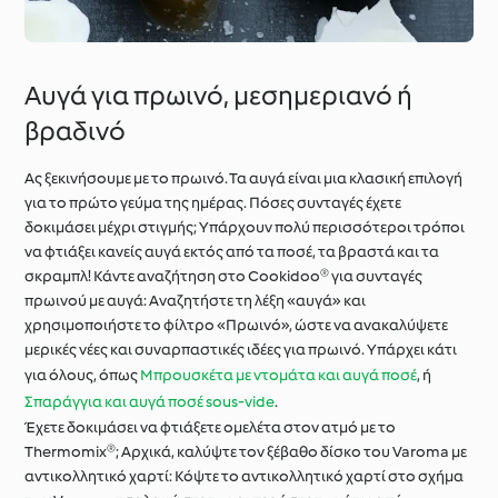
Αυγά για πρωινό, μεσημεριανό ή
βραδινό
Ας ξεκινήσουμε με το πρωινό. Τα αυγά είναι μια κλασική επιλογή
για το πρώτο γεύμα της ημέρας. Πόσες συνταγές έχετε
δοκιμάσει μέχρι στιγμής; Υπάρχουν πολύ περισσότεροι τρόποι
να φτιάξει κανείς αυγά εκτός από τα ποσέ, τα βραστά και τα
σκραμπλ! Κάντε αναζήτηση στο Cookidoo® για συνταγές
πρωινού με αυγά: Αναζητήστε τη λέξη «αυγά» και
χρησιμοποιήστε το φίλτρο «Πρωινό», ώστε να ανακαλύψετε
μερικές νέες και συναρπαστικές ιδέες για πρωινό. Υπάρχει κάτι
για όλους, όπως
Μπρουσκέτα με ντομάτα και αυγά ποσέ
, ή
Σπαράγγια και αυγά ποσέ sous-vide
.
Έχετε δοκιμάσει να φτιάξετε ομελέτα στον ατμό με το
Thermomix®; Αρχικά, καλύψτε τον ξέβαθο δίσκο του Varoma με
αντικολλητικό χαρτί: Κόψτε το αντικολλητικό χαρτί στο σχήμα