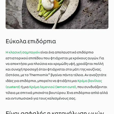
Εύκολα επιδόρπια
Η κλασική σαμπαγιόν
είναι ένα απολαυστικό επιδόρπιο
εστιατορικού επιπέδου που φτιάχνεται με κρόκους αυγών. Για
να αποκτήσει μια πλούσια και κρεμώδη υφή, χρειάζεται πολλή
και συνεχή προσοχή όταν φτιάχνεται στο μάτι της κουζίνας.
Ωστόσο, με το Thermomix® βγαίνει πάντα τέλεια. Αν αναζητάτε
ιδέες για επιδόρπιο, μπορείτε να φτιάξετε μια
Κρέμα βανίλιας
(custard)
ή μια
Κρέμα λεμονιού (lemon curd)
, που συνδυάζονται
τέλεια με σπιτικά μπισκότα βουτύρου. Ένα επιδόρπιο απλό αλλά
και εντυπωσιακό για τους καλεσμένους σας.
Είναι ασφαλής η κατανάλωση ωμών