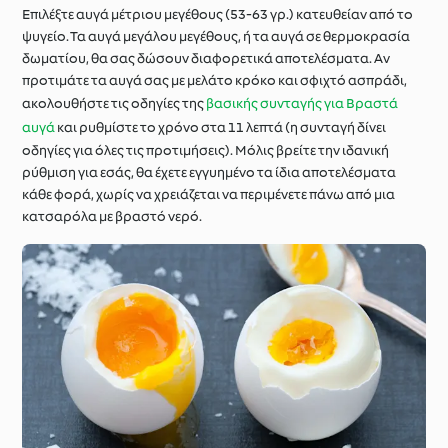
Επιλέξτε αυγά μέτριου μεγέθους (53-63 γρ.) κατευθείαν από το
ψυγείο. Τα αυγά μεγάλου μεγέθους, ή τα αυγά σε θερμοκρασία
δωματίου, θα σας δώσουν διαφορετικά αποτελέσματα. Αν
προτιμάτε τα αυγά σας με μελάτο κρόκο και σφιχτό ασπράδι,
ακολουθήστε τις οδηγίες της
βασικής συνταγής για Βραστά
αυγά
και ρυθμίστε το χρόνο στα 11 λεπτά (η συνταγή δίνει
οδηγίες για όλες τις προτιμήσεις). Μόλις βρείτε την ιδανική
ρύθμιση για εσάς, θα έχετε εγγυημένο τα ίδια αποτελέσματα
κάθε φορά, χωρίς να χρειάζεται να περιμένετε πάνω από μια
κατσαρόλα με βραστό νερό.