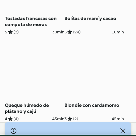
Tostadas francesas con
Bolitas de maní y cacao
compota de moras
5
(2)
30min
5
(24)
10min
Queque húmedo de
Blondie con cardamomo
plátano y cajú
4
(4)
45min
3
(2)
45min
© Copyright 2026