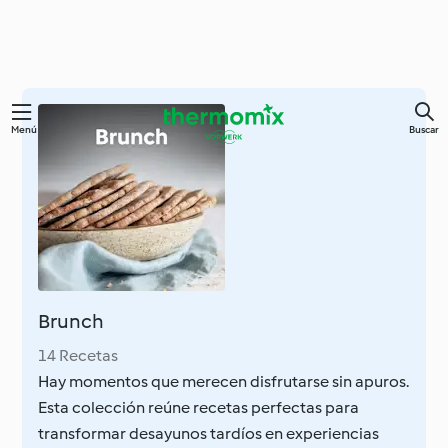
Ir
Menú
Buscar
al
contenido
principal
Brunch
14 Recetas
Hay momentos que merecen disfrutarse sin apuros.
Esta colección reúne recetas perfectas para
transformar desayunos tardíos en experiencias