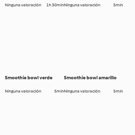
Ninguna valoración
1h 30min
Ninguna valoración
5min
Smoothie bowl verde
Smoothie bowl amarillo
Ninguna valoración
5min
Ninguna valoración
5min