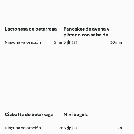
Lactonesa de betarraga
Pancakes de avena y
plátano con salsa de
arándanos
Ninguna valoración
5min
3
(2)
30min
Ciabatta de betarraga
Mini bagels
Ninguna valoración
2h
5
(2)
2h