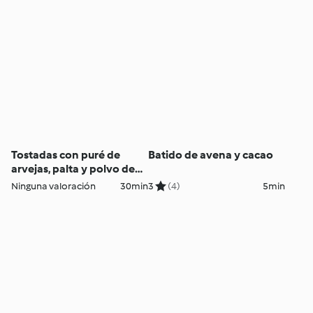
Tostadas con puré de
Batido de avena y cacao
arvejas, palta y polvo de
tocino
Ninguna valoración
30min
3
(4)
5min