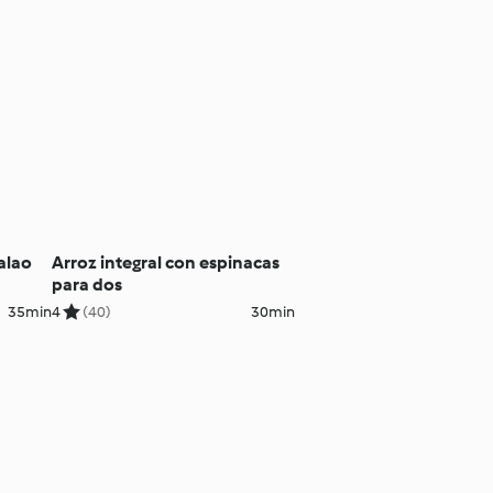
alao
Arroz integral con espinacas
para dos
35min
4
(40)
30min