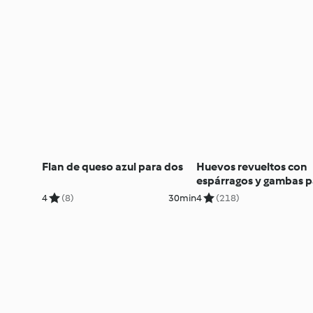
Flan de queso azul para dos
Huevos revueltos con
espárragos y gambas p
4
(8)
30min
4
(218)