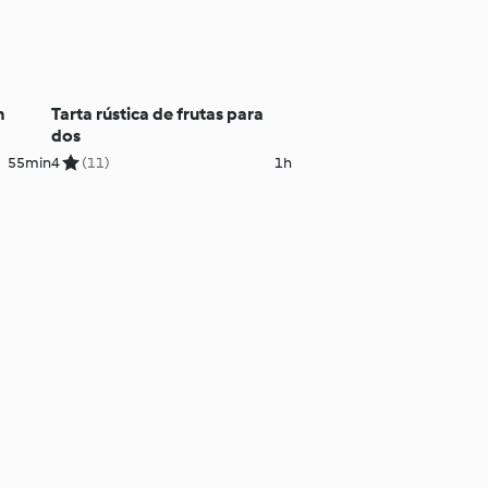
n
Tarta rústica de frutas para
dos
55min
4
(11)
1h