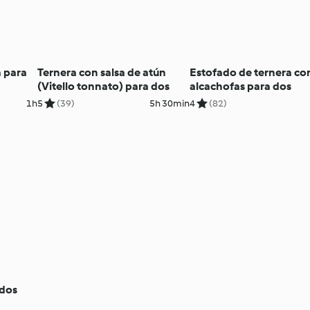
a para
Ternera con salsa de atún
Estofado de ternera co
(Vitello tonnato) para dos
alcachofas para dos
1h
5
(39)
5h 30min
4
(82)
 dos