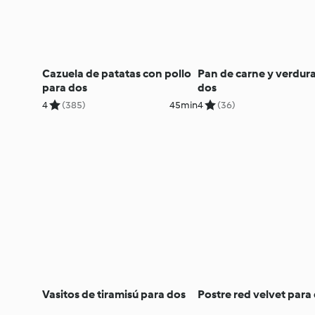
Cazuela de patatas con pollo
Pan de carne y verdur
para dos
dos
4
(385)
45min
4
(36)
Vasitos de tiramisú para dos
Postre red velvet para