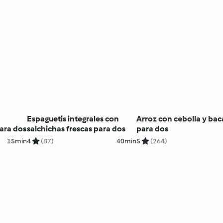
Espaguetis integrales con
Arroz con cebolla y bac
ara dos
salchichas frescas para dos
para dos
15min
4
(87)
40min
5
(264)