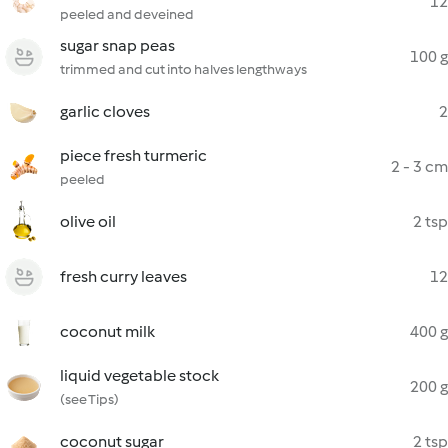
12
peeled and deveined
sugar snap peas
100 g
trimmed and cut into halves lengthways
garlic cloves
2
piece fresh turmeric
2 - 3 cm
peeled
olive oil
2 tsp
fresh curry leaves
12
coconut milk
400 g
liquid vegetable stock
200 g
(see Tips)
coconut sugar
2 tsp