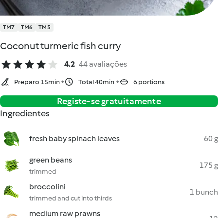
TM7
TM6
TM5
Coconut turmeric fish curry
4.2
44 avaliações
Preparo 15min
Total 40min
6 portions
Registe-se gratuitamente
Ingredientes
fresh baby spinach leaves
60 g
green beans
175 g
trimmed
broccolini
1 bunch
trimmed and cut into thirds
medium raw prawns