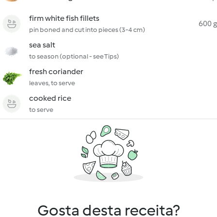
firm white fish fillets
600 g
pin boned and cut into pieces (3-4 cm)
sea salt
to season (optional - see Tips)
fresh coriander
leaves, to serve
cooked rice
to serve
Gosta desta receita?