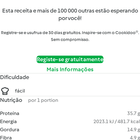
Esta receita e mais de 100 000 outras estão esperando
por você!
Registre-se e usufrua de 30 dias gratuitos. Inspire-se com o Cookidoo®.
Sem compromisso.
Registe-se gratuitamente
Mais Informações
Dificuldade
fácil
Nutrição
por 1 portion
Proteína
35.7 g
Energia
2023.1 kJ / 481.7 kcal
Gordura
14.9 g
Fibra
4.9 g