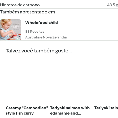
Hidratos de carbono
48.5 g
Também apresentado em
Wholefood child
88 Receitas
Austrália e Nova Zelândia
Talvez você também goste...
Creamy "Cambodian"
Teriyaki salmon with
Teriyaki sa
style fish curry
edamame and