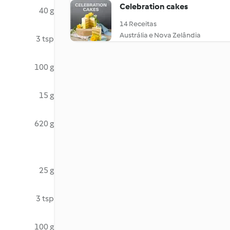
Celebration cakes
40 g
14 Receitas
Austrália e Nova Zelândia
3 tsp
100 g
15 g
620 g
25 g
3 tsp
100 g