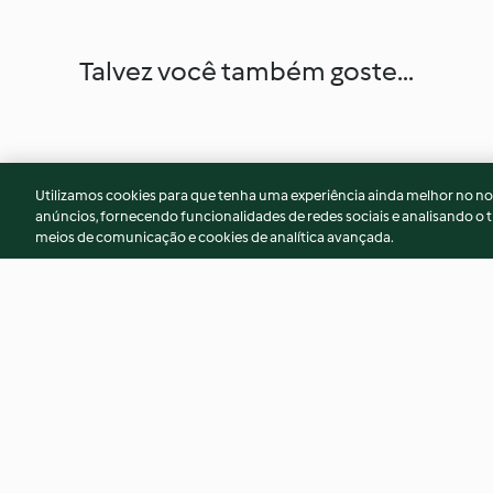
Talvez você também goste...
Utilizamos cookies para que tenha uma experiência ainda melhor no n
anúncios, fornecendo funcionalidades de redes sociais e analisando o t
meios de comunicação e cookies de analítica avançada.
Almond addiction
Tarte tatin
4.2
(102)
4.3
(30)