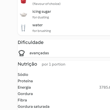
(flavour of choice)
icing sugar
for dusting
water
for brushing
Dificuldade
avançadas
Nutrição
por 1 portion
Sódio
Proteína
Energia
3785.6
Gordura
Fibra
Gordura saturada