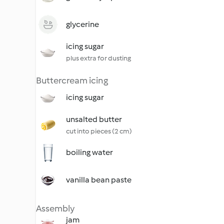
glycerine
icing sugar
plus extra for dusting
Buttercream icing
icing sugar
unsalted butter
cut into pieces (2 cm)
boiling water
vanilla bean paste
Assembly
jam