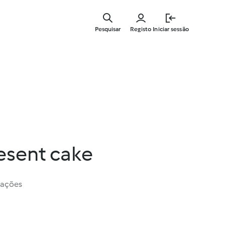
Saltar
para
Pesquisar
Registo
Iniciar sessão
o
conteúdo
principal
esent cake
iações