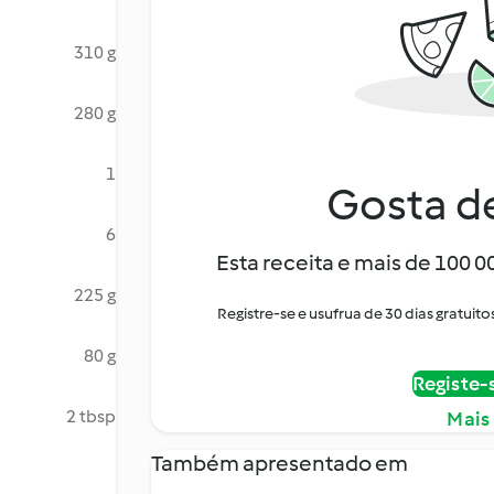
310 g
280 g
1
Gosta de
6
Esta receita e mais de 100 
225 g
Registre-se e usufrua de 30 dias gratu
80 g
Registe-
2 tbsp
Mais
Também apresentado em