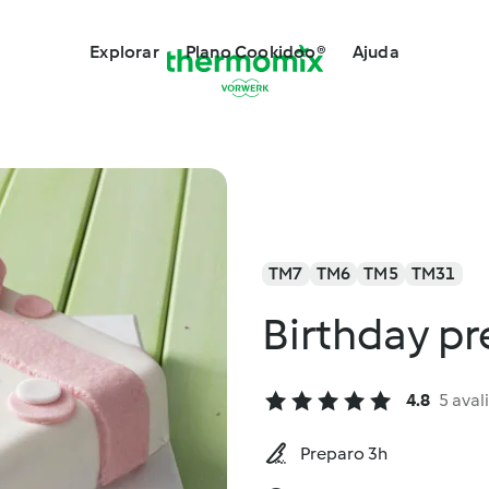
Explorar
Plano Cookidoo®
Ajuda
TM7
TM6
TM5
TM31
Birthday pr
4.8
5 aval
Preparo 3h