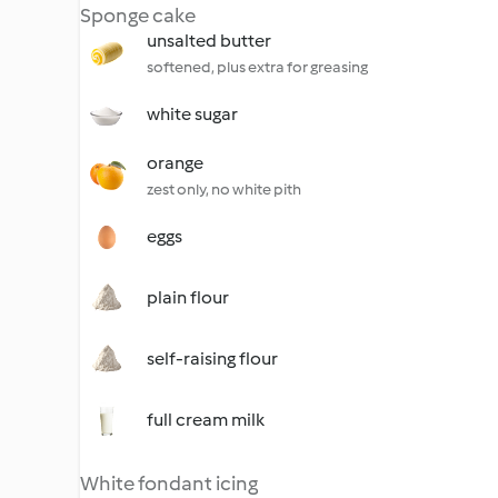
Sponge cake
unsalted butter
softened, plus extra for greasing
white sugar
orange
zest only, no white pith
eggs
plain flour
self-raising flour
full cream milk
White fondant icing