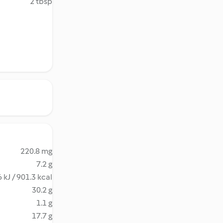
2 tbsp
220.8 mg
7.2 g
 kJ / 901.3 kcal
30.2 g
1.1 g
17.7 g