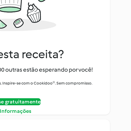
sta receita?
000 outras estão esperando por você!
itos. Inspire-se com o Cookidoo®. Sem compromisso.
se gratuitamente
 Informações