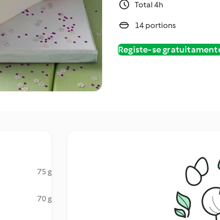
Total 4h
14 portions
Registe-se gratuitament
75 g
70 g