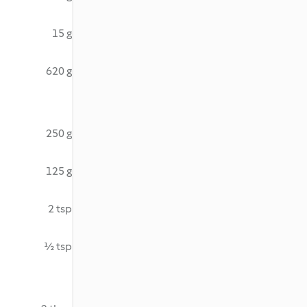
15 g
620 g
250 g
125 g
2 tsp
½ tsp