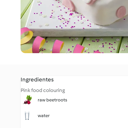
Ingredientes
Pink food colouring
raw beetroots
water