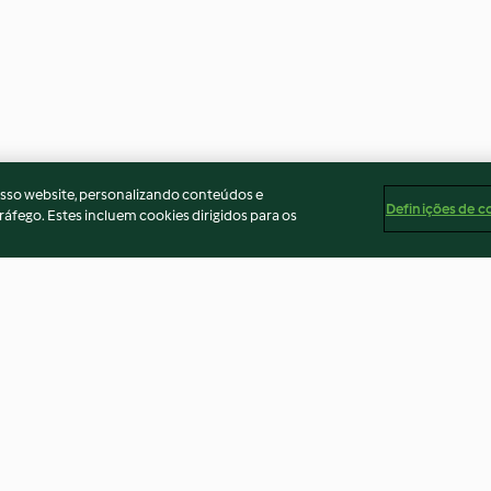
osso website, personalizando conteúdos e
Definições de c
ráfego. Estes incluem cookies dirigidos para os
Almond biscotti
Ombré cake
4.1
(88)
4.6
(14)