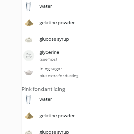
water
gelatine powder
glucose syrup
glycerine
(see Tips)
icing sugar
plus extra for dusting
Pink fondant icing
water
gelatine powder
glucose syrup