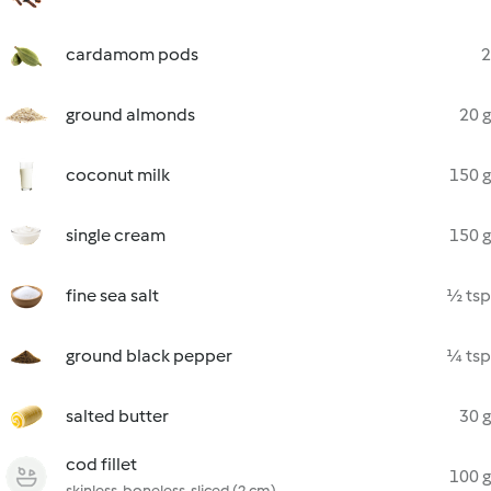
cardamom pods
2
ground almonds
20 g
coconut milk
150 g
single cream
150 g
fine sea salt
½ tsp
ground black pepper
¼ tsp
salted butter
30 g
cod fillet
100 g
skinless, boneless, sliced (2 cm)