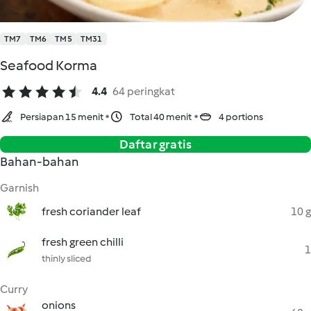
TM7
TM6
TM5
TM31
Seafood Korma
4.4
64 peringkat
Persiapan 15 menit
Total 40 menit
4 portions
Daftar gratis
Bahan-bahan
Garnish
fresh coriander leaf
10 g
fresh green chilli
1
thinly sliced
Curry
onions