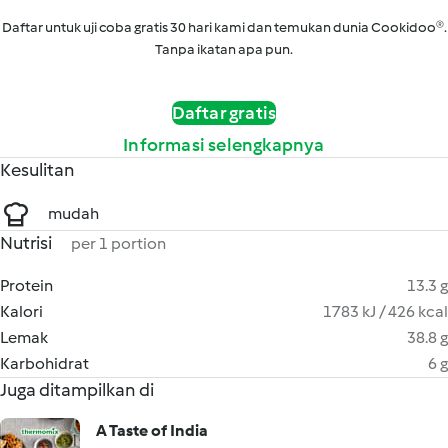
Daftar untuk uji coba gratis 30 hari kami dan temukan dunia Cookidoo®.
Tanpa ikatan apa pun.
Daftar gratis
Informasi selengkapnya
Kesulitan
mudah
Nutrisi
per 1 portion
Protein
13.3 g
Kalori
1783 kJ / 426 kcal
Lemak
38.8 g
Karbohidrat
6 g
Juga ditampilkan di
A Taste of India