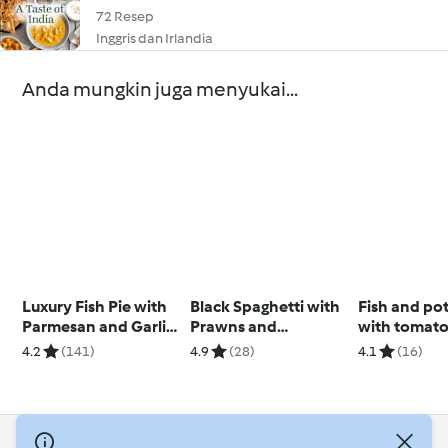
72 Resep
Inggris dan Irlandia
Anda mungkin juga menyukai...
Luxury Fish Pie with
Black Spaghetti with
Fish and po
Parmesan and Garlic
Prawns and
with tomato
Sweet Potato Mash
Parmesan Sauce
4.2
(141)
4.9
(28)
4.1
(16)