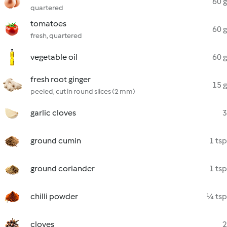
60 g
quartered
tomatoes
60 g
fresh, quartered
vegetable oil
60 g
fresh root ginger
15 g
peeled, cut in round slices (2 mm)
garlic cloves
3
ground cumin
1 tsp
ground coriander
1 tsp
chilli powder
¼ tsp
cloves
2