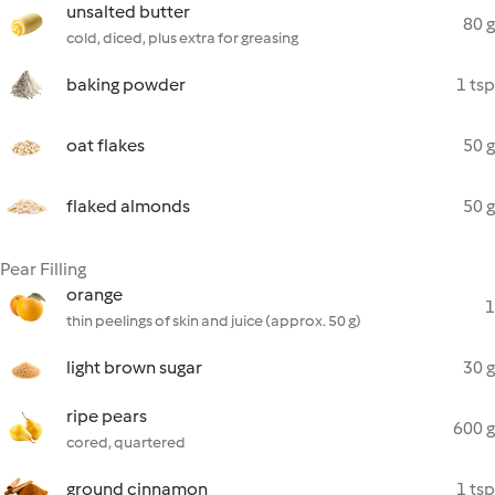
unsalted butter
80 g
cold, diced, plus extra for greasing
baking powder
1 tsp
oat flakes
50 g
flaked almonds
50 g
Pear Filling
orange
1
thin peelings of skin and juice (approx. 50 g)
light brown sugar
30 g
ripe pears
600 g
cored, quartered
ground cinnamon
1 tsp