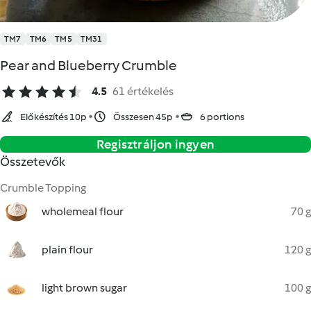
TM7
TM6
TM5
TM31
Pear and Blueberry Crumble
4.5
61 értékelés
Előkészítés 10p
Összesen 45p
6 portions
Regisztráljon ingyen
Összetevők
Crumble Topping
wholemeal flour
70 g
plain flour
120 g
light brown sugar
100 g