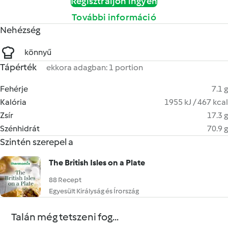
Regisztráljon ingyen
További információ
Nehézség
könnyű
Tápérték
ekkora adagban: 1 portion
Fehérje
7.1 g
Kalória
1955 kJ / 467 kcal
Zsír
17.3 g
Szénhidrát
70.9 g
Szintén szerepel a
The British Isles on a Plate
88 Recept
Egyesült Királyság és Írország
Talán még tetszeni fog...