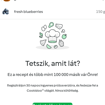
fresh blueberries
150 g
Tetszik, amit lát?
Ez a recept és több mint 100 000 másik vár Önre!
Regisztráljon 30 napos ingyenes próbaverzióra, és fedezze fel a
Cookidoo® világát. Nincs kötöttség.