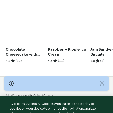
Chocolate
Raspberry Ripple Ice
Jam Sandwi
Cheesecake with
Cream
Biscuits
Marshmallow
4.8
(82)
4.3
(11)
4.6
(5)
Topping
© Szerzői jog 2026
Általános szerződési feltételek
Adatvédelmi irányelvek
By clicking “Accept All Cookies”, you agree to the storing of
Jogi nyilatkozat
cookies on your device to enhance site navigation, analyze