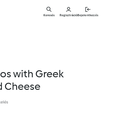
Ugrás
a
Keresés
Regisztráció
Bejelentkezés
fő
tartalomr
os with Greek
d Cheese
kelés