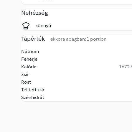
Nehézség
könnyű
Tápérték
ekkora adagban: 1 portion
Nátrium
Fehérje
Kalória
1672.6
Zsír
Rost
Telített zsír
Szénhidrát