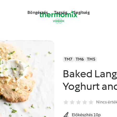
Böngészés
Tagság
Segítség
TM7
TM6
TM5
Baked Lang
Yoghurt an
Nincs érté
Előkészítés 10p