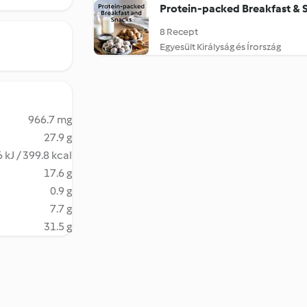
Protein-packed Breakfast & 
8 Recept
Egyesült Királyság és Írország
966.7 mg
27.9 g
 kJ / 399.8 kcal
17.6 g
0.9 g
7.7 g
31.5 g