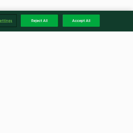
ettings
Reject All
Accept All
entil Salad
Brown Rice Salad with Trout
4.7
(31)
Magya
alma
Visszalépés a szerződéstől