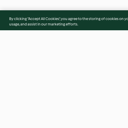
By clicking “Accept All Cookies”, you agree to the storing of cookies on y
usage, and assist in our marketing efforts.
Nachos with Chilli and Cheese
Salmon Tartare
4.6
(326)
4.4
(29)
© Szerzői jog 2026
Általános szerződési feltételek
Adatvédelmi irány