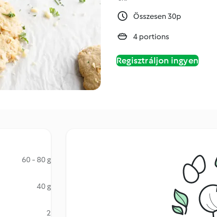
Összesen 30p
4 portions
Regisztráljon ingyen
60 - 80 g
40 g
2