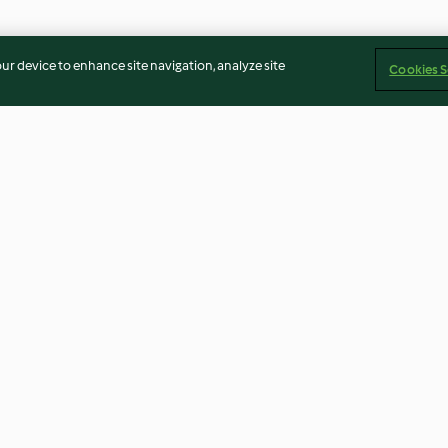
our device to enhance site navigation, analyze site
Cookies S
Chilli Cheese Nachos
Aubergine and L
4.7
(109)
4.7
(73)
elvek
Jogi nyilatkozat
Cégjelzés
Sütik
Jelentés tart