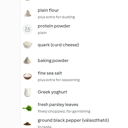
plain flour
plus extra for dusting
protein powder
plain
quark (curd cheese)
baking powder
fine sea salt
plus extra for seasoning
Greek yoghurt
fresh parsley leaves
finely chopped, for garnishing
ground black pepper (választható)
to taste