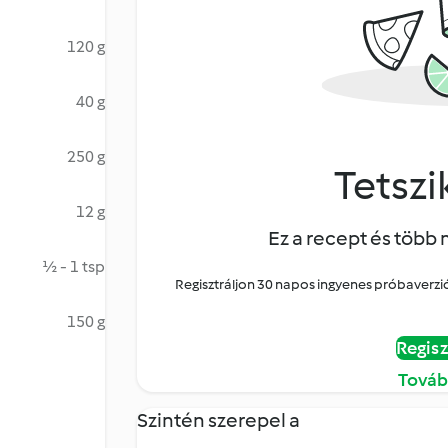
120 g
40 g
250 g
Tetszik
12 g
Ez a recept és több 
½ - 1 tsp
Regisztráljon 30 napos ingyenes próbaverziór
150 g
Regisz
Továb
Szintén szerepel a