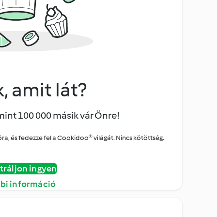
, amit lát?
mint 100 000 másik vár Önre!
a, és fedezze fel a Cookidoo® világát. Nincs kötöttség.
tráljon ingyen
bi információ