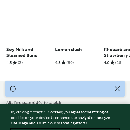
Soy Milk and
Lemon slush
Rhubarb an
Steamed Buns
Strawberry 
4.3
(3)
4.8
(50)
4.0
(15)
© Szerzői jog 2026
Általános szerződési feltételek
Adatvédelmi irányelvek
By clicking “Accept All Cookies”, you agree to the storing of
Jogi nyilatkozat
cookies on your device to enhance site navigation, analyze
site usage, and assist in our marketing efforts.
Cégjelzés