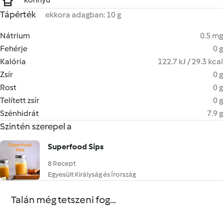
Tápérték
ekkora adagban: 10 g
Nátrium
0.5 mg
Fehérje
0 g
Kalória
122.7 kJ / 29.3 kcal
Zsír
0 g
Rost
0 g
Telített zsír
0 g
Szénhidrát
7.9 g
Szintén szerepel a
Superfood Sips
8 Recept
Egyesült Királyság és Írország
Talán még tetszeni fog...