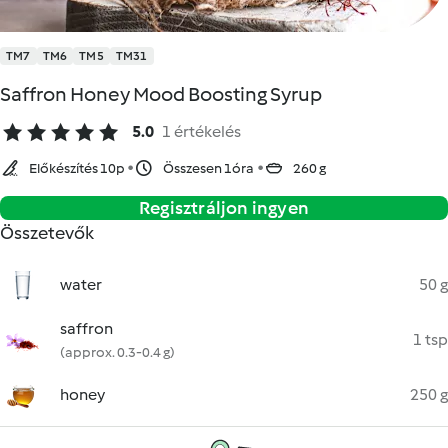
TM7
TM6
TM5
TM31
Saffron Honey Mood Boosting Syrup
5.0
1 értékelés
Előkészítés 10p
Összesen 1óra
260 g
Regisztráljon ingyen
Összetevők
water
50 g
saffron
1 tsp
(approx. 0.3-0.4 g)
honey
250 g