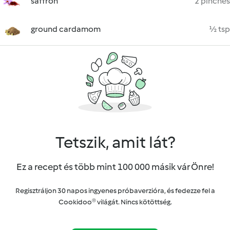
saffron
2 pinches
ground cardamom
½ tsp
Tetszik, amit lát?
Ez a recept és több mint 100 000 másik vár Önre!
Regisztráljon 30 napos ingyenes próbaverzióra, és fedezze fel a
Cookidoo® világát. Nincs kötöttség.