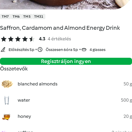
TM7
TM6
TM5
TM31
Saffron, Cardamom and Almond Energy Drink
4.3
4 értékelés
Előkészítés 5p
Összesen 6óra 5p
4 glasses
Regisztráljon ingyen
Összetevők
blanched almonds
50 g
water
500 g
honey
20 g