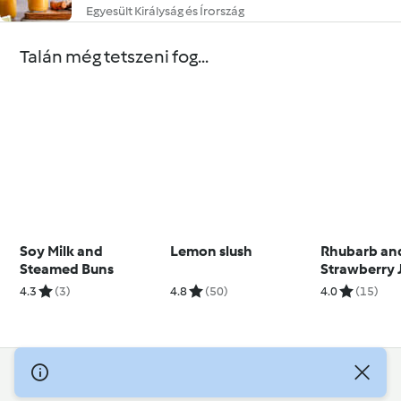
Egyesült Királyság és Írország
Talán még tetszeni fog...
Soy Milk and
Lemon slush
Rhubarb an
Steamed Buns
Strawberry 
4.3
(3)
4.8
(50)
4.0
(15)
© Szerzői jog 2026