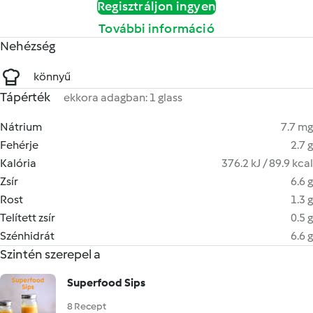
Regisztráljon ingyen
További információ
Nehézség
könnyű
Tápérték
ekkora adagban: 1 glass
Nátrium
7.7 mg
Fehérje
2.7 g
Kalória
376.2 kJ / 89.9 kcal
Zsír
6.6 g
Rost
1.3 g
Telített zsír
0.5 g
Szénhidrát
6.6 g
Szintén szerepel a
Superfood Sips
8 Recept