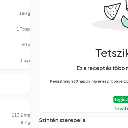
180 g
1 Tbsp
60 g
Tetszik
1 tsp
Ez a recept és több 
Regisztráljon 30 napos ingyenes próbaverziór
Regisz
Továb
113.2 mg
Szintén szerepel a
8.7 g