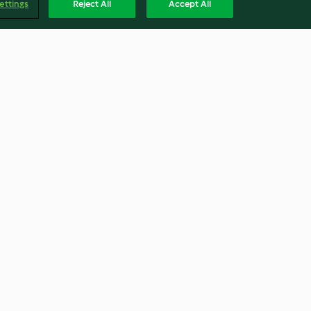
ettings
Reject All
Accept All
t with a Fresh
Chocolate-filled Cinnamon
Pretzel Bites
4.4
(43)
Magya
alma
Visszalépés a szerződéstől