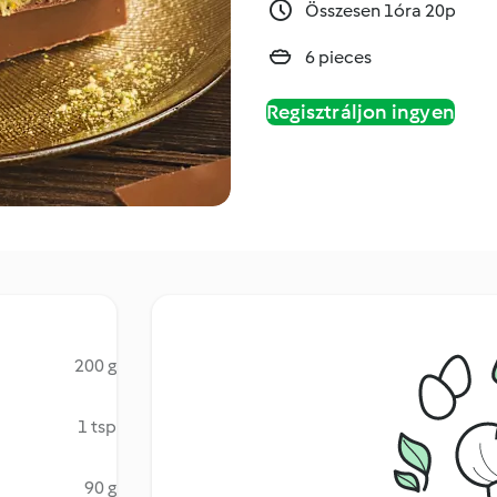
Összesen 1óra 20p
6 pieces
Regisztráljon ingyen
200 g
1 tsp
90 g