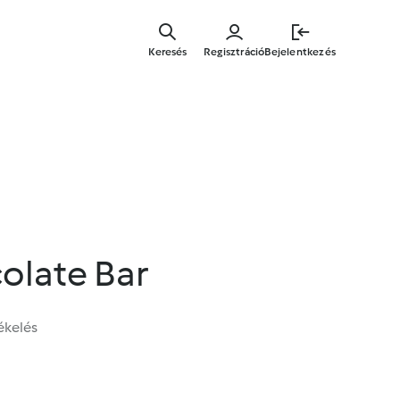
Ugrás
a
Keresés
Regisztráció
Bejelentkezés
fő
tartalomr
olate Bar
ékelés