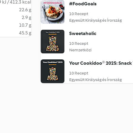
 kJ / 412.3 kcal
#FoodGoals
22.6 g
10 Recept
2.9 g
Egyesült Királyság és Írország
10.7 g
45.5 g
Sweetaholic
10 Recept
Nemzetközi
Your Cookidoo® 2025: Snack
10 Recept
Egyesült Királyság és Írország