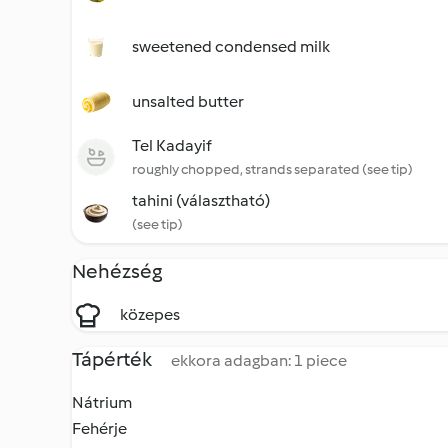
sweetened condensed milk
unsalted butter
Tel Kadayif
roughly chopped, strands separated (see tip)
tahini (választható)
(see tip)
Nehézség
közepes
Tápérték
ekkora adagban: 1 piece
Nátrium
Fehérje