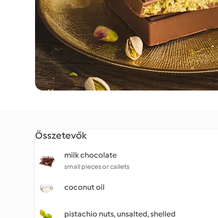
Összetevők
milk chocolate
small pieces or callets
coconut oil
pistachio nuts, unsalted, shelled