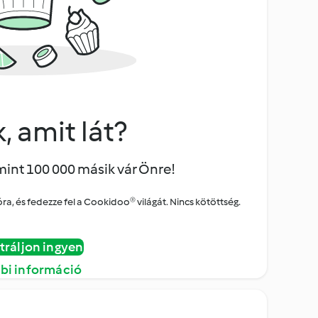
, amit lát?
mint 100 000 másik vár Önre!
a, és fedezze fel a Cookidoo® világát. Nincs kötöttség.
tráljon ingyen
bi információ