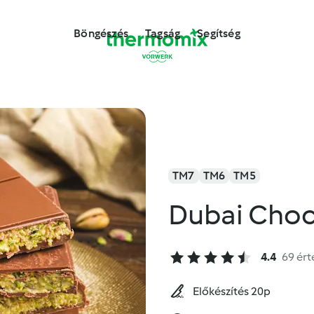
Böngészés
Tagság
Segítség
TM7
TM6
TM5
Dubai Choc
4.4
69 ért
Előkészítés 20p