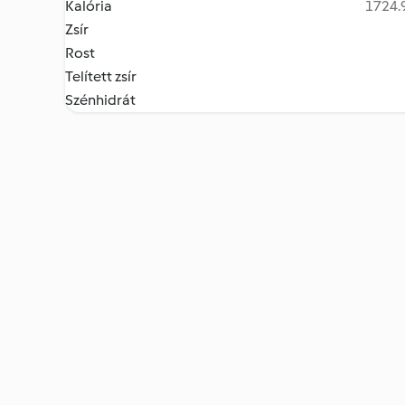
Kalória
1724.9
Zsír
Rost
Telített zsír
Szénhidrát