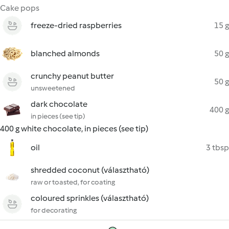
Cake pops
freeze-dried raspberries
15 g
blanched almonds
50 g
crunchy peanut butter
50 g
unsweetened
dark chocolate
400 g
in pieces (see tip)
400 g white chocolate, in pieces (see tip)
oil
3 tbsp
shredded coconut (választható)
raw or toasted, for coating
coloured sprinkles (választható)
for decorating