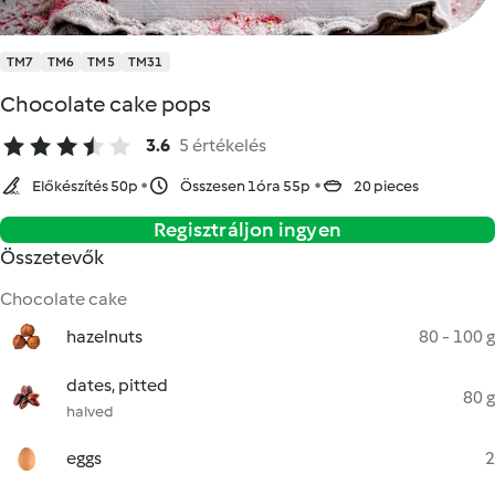
TM7
TM6
TM5
TM31
Chocolate cake pops
3.6
5 értékelés
Előkészítés 50p
Összesen 1óra 55p
20 pieces
Regisztráljon ingyen
Összetevők
Chocolate cake
hazelnuts
80 - 100 g
dates, pitted
80 g
halved
eggs
2