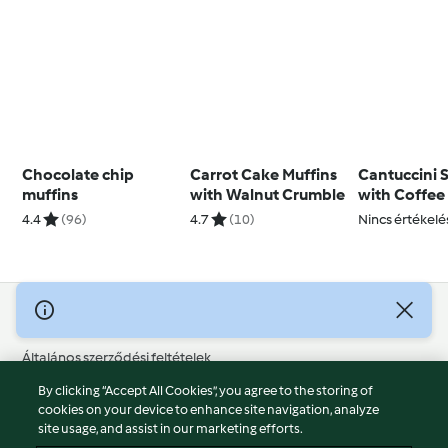
Chocolate chip
Carrot Cake Muffins
Cantuccini 
muffins
with Walnut Crumble
with Coffee
4.4
(96)
4.7
(10)
Nincs értékelé
© Szerzői jog 2026
Általános szerződési feltételek
Adatvédelmi irányelvek
By clicking “Accept All Cookies”, you agree to the storing of
Jogi nyilatkozat
cookies on your device to enhance site navigation, analyze
site usage, and assist in our marketing efforts.
Cégjelzés