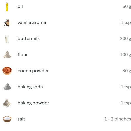
oil
30 g
vanilla aroma
1 tsp
buttermilk
200 g
flour
100 g
cocoa powder
30 g
baking soda
1 tsp
baking powder
1 tsp
salt
1 - 2 pinches