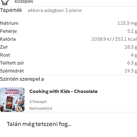
közepes
Tápérték
ekkora adagban: 1 piece
Nátrium
123.3 mg
Fehérje
5.2 g
Kalória
1058.9 kJ / 253.1 kcal
Zsír
18.3 g
Rost
4 g
Telített zsír
6.3 g
Szénhidrát
19.3 g
Szintén szerepel a
Cooking with Kids - Chocolate
5 Recept
Nemzetközi
Talán még tetszeni fog...