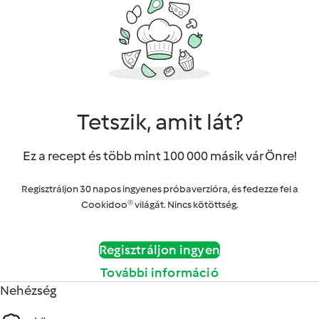
Tetszik, amit lát?
Ez a recept és több mint 100 000 másik vár Önre!
Regisztráljon 30 napos ingyenes próbaverzióra, és fedezze fel a
Cookidoo® világát. Nincs kötöttség.
Regisztráljon ingyen
További információ
Nehézség