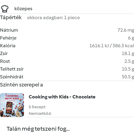
közepes
Tápérték
ekkora adagban: 1 piece
Nátrium
72.6 mg
Fehérje
6 g
Kalória
1616.1 kJ / 386.3 kcal
Zsír
18.1 g
Rost
2.5 g
Telített zsír
10.5 g
Szénhidrát
50.5 g
Szintén szerepel a
Cooking with Kids - Chocolate
5 Recept
Nemzetközi
Talán még tetszeni fog...