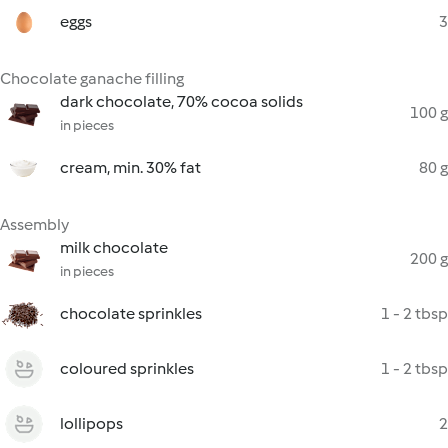
eggs
3
Chocolate ganache filling
dark chocolate, 70% cocoa solids
100 g
in pieces
cream, min. 30% fat
80 g
Assembly
milk chocolate
200 g
in pieces
chocolate sprinkles
1 - 2 tbsp
coloured sprinkles
1 - 2 tbsp
lollipops
2