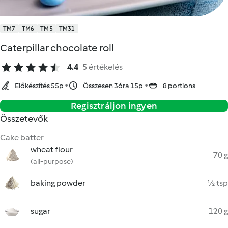
TM7
TM6
TM5
TM31
Caterpillar chocolate roll
4.4
5 értékelés
Előkészítés 55p
Összesen 3óra 15p
8 portions
Regisztráljon ingyen
Összetevők
Cake batter
wheat flour
70 g
(all-purpose)
baking powder
½ tsp
sugar
120 g