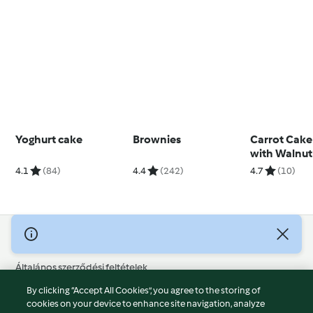
Yoghurt cake
Brownies
Carrot Cake
with Walnu
4.1
(84)
4.4
(242)
4.7
(10)
© Szerzői jog 2026
Általános szerződési feltételek
Adatvédelmi irányelvek
By clicking “Accept All Cookies”, you agree to the storing of
Jogi nyilatkozat
cookies on your device to enhance site navigation, analyze