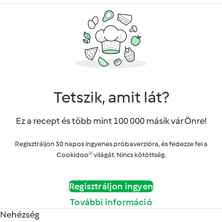
Tetszik, amit lát?
Ez a recept és több mint 100 000 másik vár Önre!
Regisztráljon 30 napos ingyenes próbaverzióra, és fedezze fel a
Cookidoo® világát. Nincs kötöttség.
Regisztráljon ingyen
További információ
Nehézség