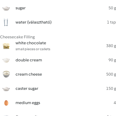
sugar
50 g
water (választható)
1 tsp
Cheesecake Filling
white chocolate
380 g
small pieces or callets
double cream
90 g
cream cheese
500 g
caster sugar
150 g
medium eggs
4