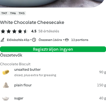
TM7
TM6
TM5
White Chocolate Cheesecake
4.5
58 értékelés
Előkészítés 45p
Összesen 16óra
12 portions
Regisztráljon ingyen
Összetevők
Chocolate Biscuit
unsalted butter
90 g
diced, plus extra for greasing
plain flour
150 g
sugar
40 g