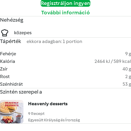
Regisztráljon ingyen
További információ
Nehézség
közepes
Tápérték
ekkora adagban: 1 portion
Fehérje
9 g
Kalória
2464 kJ / 589 kcal
Zsír
40 g
Rost
2 g
Szénhidrát
53 g
Szintén szerepel a
Heavenly desserts
9 Recept
Egyesült Királyság és Írország