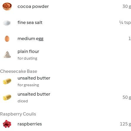
cocoa powder
30 g
fine sea salt
¼ tsp
medium egg
1
plain flour
for dusting
Cheesecake Base
unsalted butter
for greasing
unsalted butter
50 g
diced
Raspberry Coulis
raspberries
125 g