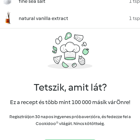
fine sea salt
1 tsp
natural vanilla extract
1 tsp
Tetszik, amit lát?
Ez a recept és több mint 100 000 másik vár Önre!
Regisztráljon 30 napos ingyenes próbaverzióra, és fedezze fel a
Cookidoo® világát. Nincs kötöttség.