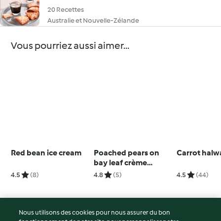
20 Recettes
Australie et Nouvelle-Zélande
Vous pourriez aussi aimer...
Red bean ice cream
Poached pears on
Carrot halw
bay leaf crème
anglaise and almond
4.5
(8)
4.8
(5)
4.5
(44)
crumble
Nous utilisons des cookies pour nous assurer du bon