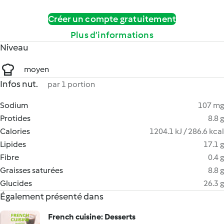
Créer un compte gratuitement
Plus d’informations
Niveau
moyen
Infos nut.
par 1 portion
Sodium
107 mg
Protides
8.8 g
Calories
1204.1 kJ / 286.6 kcal
Lipides
17.1 g
Fibre
0.4 g
Graisses saturées
8.8 g
Glucides
26.3 g
Également présenté dans
French cuisine: Desserts