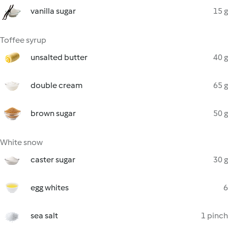
vanilla sugar
15 g
Toffee syrup
unsalted butter
40 g
double cream
65 g
brown sugar
50 g
White snow
caster sugar
30 g
egg whites
6
sea salt
1 pinch