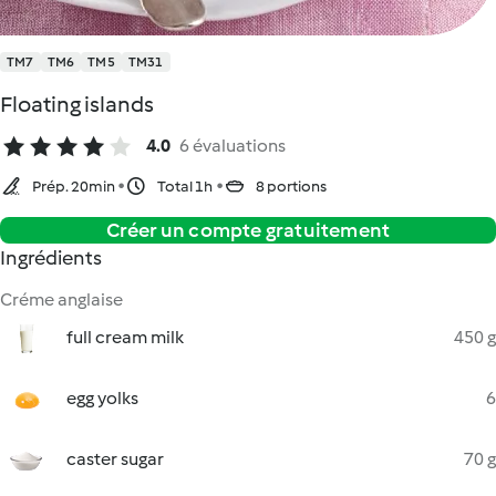
TM7
TM6
TM5
TM31
Floating islands
4.0
6 évaluations
Prép. 20min
Total 1h
8 portions
Créer un compte gratuitement
Ingrédients
Créme anglaise
full cream milk
450 g
egg yolks
6
caster sugar
70 g