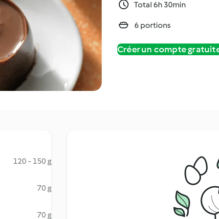
Total 6h 30min
6 portions
Créer un compte gratui
120 - 150 g
70 g
70 g