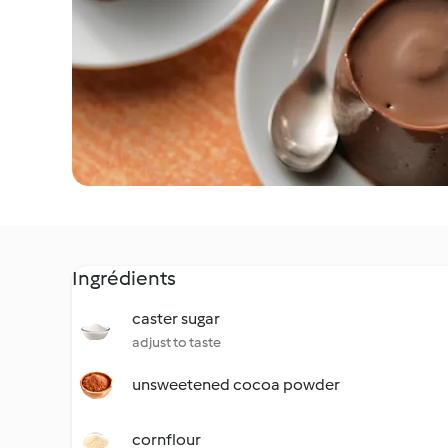
Ingrédients
caster sugar
adjust to taste
unsweetened cocoa powder
cornflour