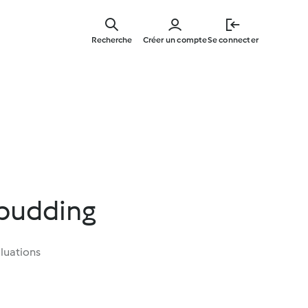
Skip
to
Recherche
Créer un compte
Se connecter
main
content
pudding
luations