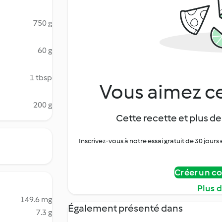
750 g
60 g
1 tbsp
Vous aimez ce
200 g
Cette recette et plus de
Inscrivez-vous à notre essai gratuit de 30 jo
Créer un c
Plus 
149.6 mg
Également présenté dans
7.3 g