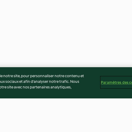
 notre site, pour personnaliser notre contenu et
ux sociaux et afin d’analyser notre trafic. Nous
Paramètres des c
re site avec nos partenaires analytiques,