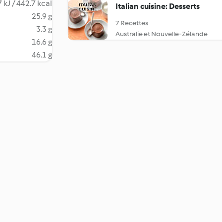
 kJ / 442.7 kcal
Italian cuisine: Desserts
25.9 g
7 Recettes
3.3 g
Australie et Nouvelle-Zélande
16.6 g
46.1 g