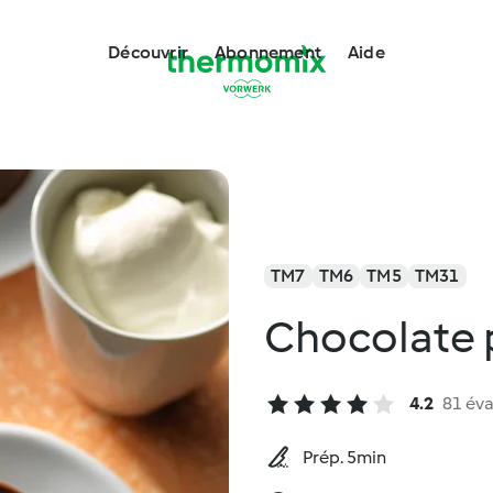
Découvrir
Abonnement
Aide
TM7
TM6
TM5
TM31
Chocolate 
4.2
81 éva
Prép. 5min