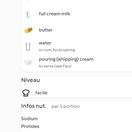
full cream milk
butter
water
or rum, for brushing
pouring (whipping) cream
to serve (see Tips)
Niveau
facile
Infos nut.
par 1 portion
Sodium
Protides