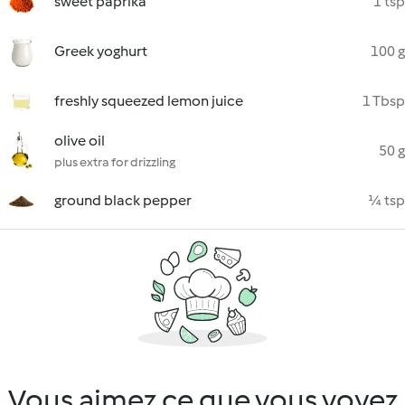
sweet paprika
1 tsp
Greek yoghurt
100 g
freshly squeezed lemon juice
1 Tbsp
olive oil
50 g
plus extra for drizzling
ground black pepper
¼ tsp
Vous aimez ce que vous voyez