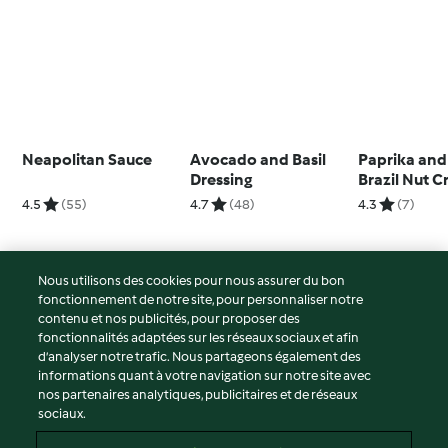
Neapolitan Sauce
Avocado and Basil
Paprika and
Dressing
Brazil Nut 
4.5
(55)
4.7
(48)
4.3
(7)
Nous utilisons des cookies pour nous assurer du bon
fonctionnement de notre site, pour personnaliser notre
© Copyright 2026
contenu et nos publicités, pour proposer des
fonctionnalités adaptées sur les réseaux sociaux et afin
Conditions d'utilisation
d’analyser notre trafic. Nous partageons également des
Politique de confidentialité
informations quant à votre navigation sur notre site avec
Non-responsabilité
nos partenaires analytiques, publicitaires et de réseaux
sociaux.
Mentions légales
Cookies