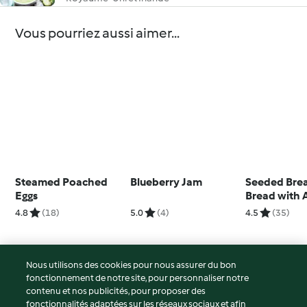
Vous pourriez aussi aimer...
Steamed Poached
Blueberry Jam
Seeded Brea
Eggs
Bread with
Ricotta Spr
4.8
(18)
5.0
(4)
4.5
(35)
Smoked Sa
Nous utilisons des cookies pour nous assurer du bon
fonctionnement de notre site, pour personnaliser notre
© Copyright 2026
contenu et nos publicités, pour proposer des
fonctionnalités adaptées sur les réseaux sociaux et afin