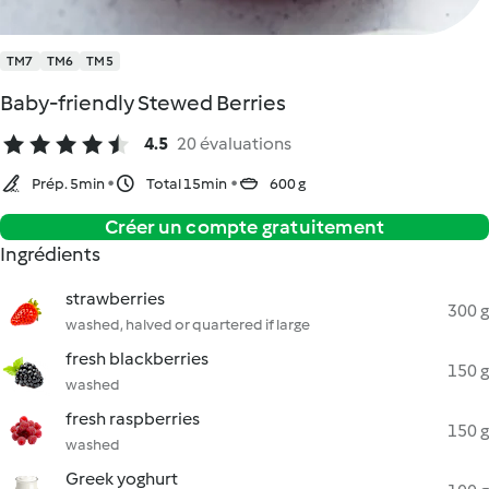
TM7
TM6
TM5
Baby-friendly Stewed Berries
4.5
20 évaluations
Prép. 5min
Total 15min
600 g
Créer un compte gratuitement
Ingrédients
strawberries
300 g
washed, halved or quartered if large
fresh blackberries
150 g
washed
fresh raspberries
150 g
washed
Greek yoghurt