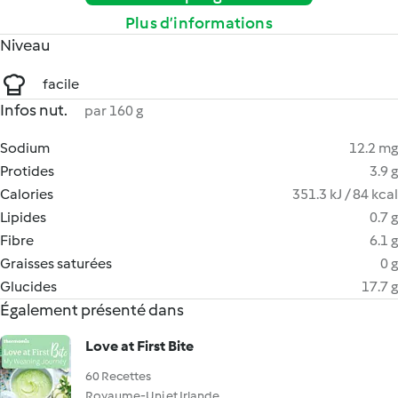
Plus d’informations
Niveau
facile
Infos nut.
par 160 g
Sodium
12.2 mg
Protides
3.9 g
Calories
351.3 kJ / 84 kcal
Lipides
0.7 g
Fibre
6.1 g
Graisses saturées
0 g
Glucides
17.7 g
Également présenté dans
Love at First Bite
60 Recettes
Royaume-Uni et Irlande