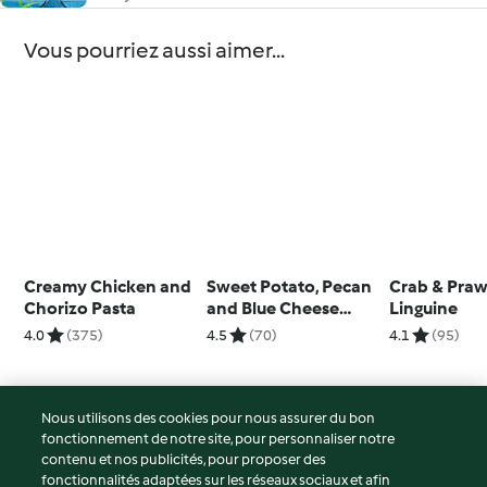
Vous pourriez aussi aimer...
Creamy Chicken and
Sweet Potato, Pecan
Crab & Pra
Chorizo Pasta
and Blue Cheese
Linguine
Risotto
4.0
(375)
4.5
(70)
4.1
(95)
Nous utilisons des cookies pour nous assurer du bon
fonctionnement de notre site, pour personnaliser notre
© Copyright 2026
contenu et nos publicités, pour proposer des
fonctionnalités adaptées sur les réseaux sociaux et afin
Conditions d'utilisation