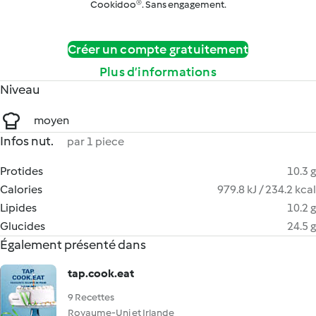
Cookidoo®. Sans engagement.
Créer un compte gratuitement
Plus d’informations
Niveau
moyen
Infos nut.
par 1 piece
Protides
10.3 g
Calories
979.8 kJ / 234.2 kcal
Lipides
10.2 g
Glucides
24.5 g
Également présenté dans
tap.cook.eat
9 Recettes
Royaume-Uni et Irlande