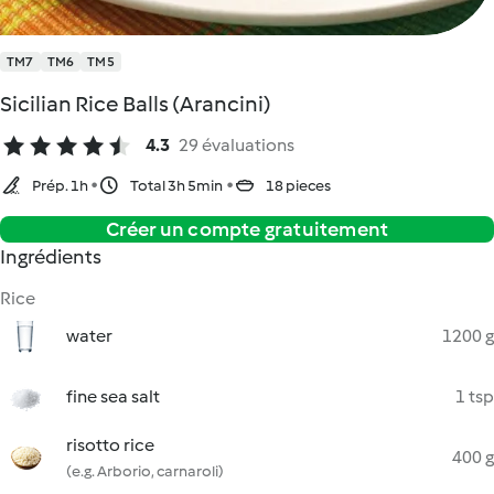
TM7
TM6
TM5
Sicilian Rice Balls (Arancini)
4.3
29 évaluations
Prép. 1h
Total 3h 5min
18 pieces
Créer un compte gratuitement
Ingrédients
Rice
water
1200 g
fine sea salt
1 tsp
risotto rice
400 g
(e.g. Arborio, carnaroli)