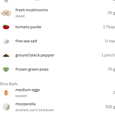
fresh mushrooms
30 g
sliced
tomato purée
1 Tbsp
fine sea salt
½ tsp
ground black pepper
1 pinch
frozen green peas
70 g
Rice Balls
medium eggs
2
beaten
mozzarella
300 g
drained, cut in 18 pieces