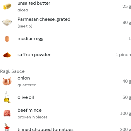
unsalted butter
25 g
diced
Parmesan cheese, grated
80 g
(see tip)
medium egg
1
saffron powder
1 pinch
Ragù Sauce
onion
40 g
quartered
olive oil
30 g
beef mince
100 g
broken in pieces
tinned chopped tomatoes
200 g