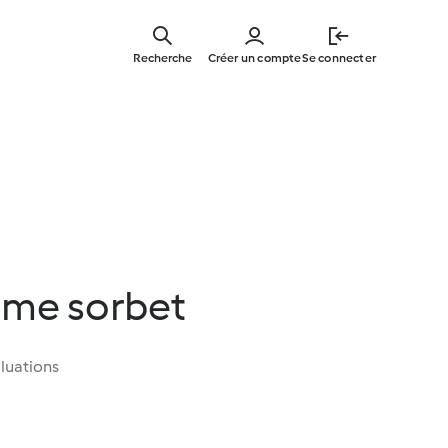
Skip
to
Recherche
Créer un compte
Se connecter
main
content
ime sorbet
luations