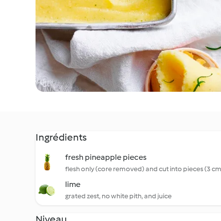
Ingrédients
fresh pineapple pieces
flesh only (core removed) and cut into pieces (3 cm
lime
grated zest, no white pith, and juice
Niveau