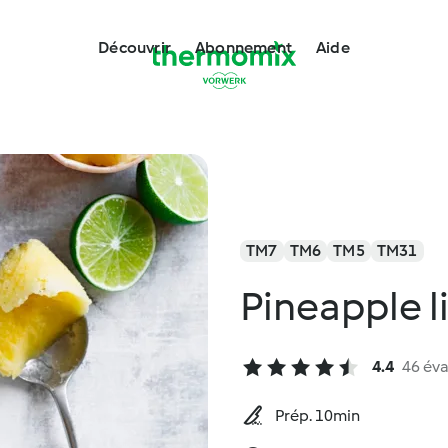
Découvrir
Abonnement
Aide
TM7
TM6
TM5
TM31
Pineapple l
4.4
46 éva
Prép. 10min