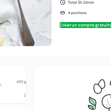
Total 3h 10min
4 portions
Créer un compte gratui
600 g
)
1