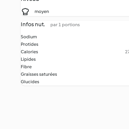
moyen
Infos nut.
par 1 portions
Sodium
Protides
Calories
27
Lipides
Fibre
Graisses saturées
Glucides