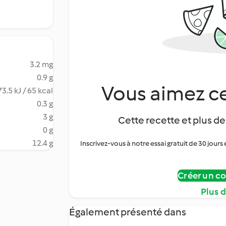
3.2 mg
0.9 g
Vous aimez ce
3.5 kJ / 65 kcal
0.3 g
3 g
Cette recette et plus de
0 g
12.4 g
Inscrivez-vous à notre essai gratuit de 30 jo
Créer un c
Plus 
Également présenté dans