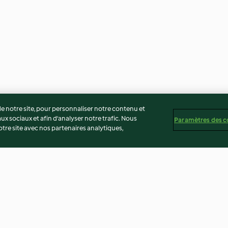
 notre site, pour personnaliser notre contenu et
ux sociaux et afin d’analyser notre trafic. Nous
Paramètres des c
re site avec nos partenaires analytiques,
cheesecake
Almond biscotti
Ombré cake