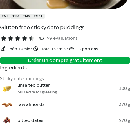
TM7
TM6
TM5
TM31
Gluten free sticky date puddings
4.7
99 évaluations
Prép. 10min
Total 1h 5min
12 portions
Créer un compte gratuitement
Ingrédients
Sticky date puddings
unsalted butter
100 g
plus extra for greasing
raw almonds
370 g
pitted dates
270 g