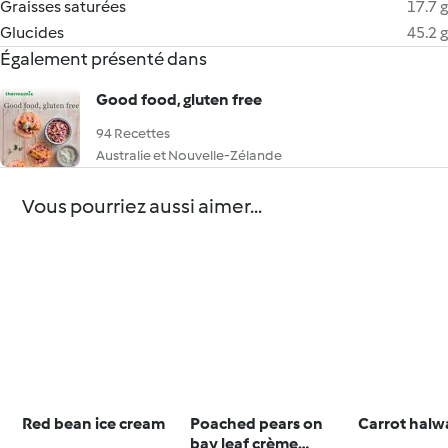
Graisses saturées
17.7 g
Glucides
45.2 g
Également présenté dans
Good food, gluten free
94 Recettes
Australie et Nouvelle-Zélande
Vous pourriez aussi aimer...
Red bean ice cream
Poached pears on
Carrot halw
bay leaf crème