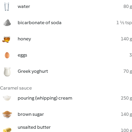
water
80 g
bicarbonate of soda
1 ½ tsp
honey
140 g
eggs
3
Greek yoghurt
70 g
Caramel sauce
pouring (whipping) cream
250 g
brown sugar
140 g
unsalted butter
100 g