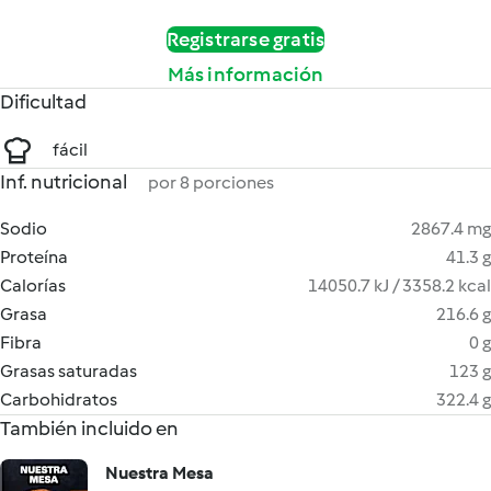
Registrarse gratis
Más información
Dificultad
fácil
Inf. nutricional
por 8 porciones
Sodio
2867.4 mg
Proteína
41.3 g
Calorías
14050.7 kJ / 3358.2 kcal
Grasa
216.6 g
Fibra
0 g
Grasas saturadas
123 g
Carbohidratos
322.4 g
También incluido en
Nuestra Mesa