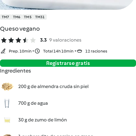
TM7
TM6
TM5
TM31
Queso vegano
3.3
9 valoraciones
Prep. 10min
Total 14h 10min
12 raciones
Registrarse gratis
Ingredientes
200 g de almendra cruda sin piel
700 g de agua
30 g de zumo de limón