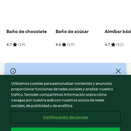
Baño de chocolate
Baño de azúcar
Almíbar bás
4.7
(29)
4.6
(19)
4.7
(52)
© Copyright 2026
Utilizamos cookies para personalizar contenido y anuncios,
Términos de uso
proporcionar funciones de redes sociales y analizar nuestro
Política de privacidad
tráfico. También compartimos información sobre cómo
Aviso legal
navegas por nuestra web con nuestros socios de redes
sociales, de publicidad y de analítica.
Información legal
Cookies
Configuración de cookies
Reportar contenido
Cancelar suscripción