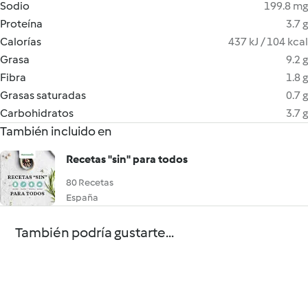
Sodio
199.8 mg
Proteína
3.7 g
Calorías
437 kJ / 104 kcal
Grasa
9.2 g
Fibra
1.8 g
Grasas saturadas
0.7 g
Carbohidratos
3.7 g
También incluido en
Recetas "sin" para todos
80 Recetas
España
También podría gustarte...