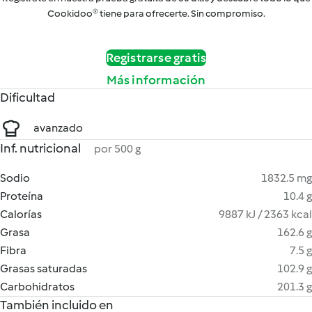
Cookidoo® tiene para ofrecerte. Sin compromiso.
Registrarse gratis
Más información
Dificultad
avanzado
Inf. nutricional
por 500 g
Sodio
1832.5 mg
Proteína
10.4 g
Calorías
9887 kJ / 2363 kcal
Grasa
162.6 g
Fibra
7.5 g
Grasas saturadas
102.9 g
Carbohidratos
201.3 g
También incluido en