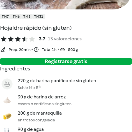
TM7
TM6
TM5
TM31
Hojaldre rápido (sin gluten)
3.7
13 valoraciones
Prep. 20min
Total 1h
500 g
Registrarse gratis
Ingredientes
220 g de harina panificable sin gluten
Schär Mix B®
30 g de harina de arroz
casera o certificada sin gluten
200 g de mantequilla
en trozos congelada
90 g de agua