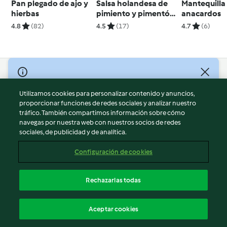
Pan plegado de ajo y
Salsa holandesa de
Mantequilla
hierbas
pimiento y pimentón
anacardos
(Espesar)
4.8
(82)
4.5
(17)
4.7
(6)
© Copyright 2026
Utilizamos cookies para personalizar contenido y anuncios,
Términos de uso
proporcionar funciones de redes sociales y analizar nuestro
Política de privacidad
tráfico. También compartimos información sobre cómo
Aviso legal
navegas por nuestra web con nuestros socios de redes
sociales, de publicidad y de analítica.
Información legal
Cookies
Configuración de cookies
Reportar contenido
Cancelar suscripción
Rechazarlas todas
Declaración de accesibilidad
Español
Aceptar cookies