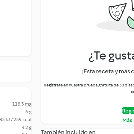
¿Te gust
¡Esta receta y más 
Regístrate en nuestra prueba gratuita de 30 días
c
118.3 mg
Regi
6 g
85 kJ / 259 kcal
Más 
4.2 g
También incluido en