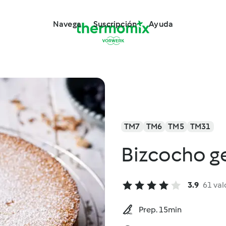
Navega
Suscripción
Ayuda
TM7
TM6
TM5
TM31
Bizcocho ge
3.9
61 val
Prep. 15min