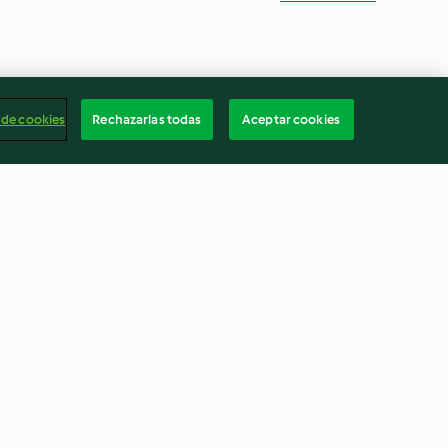
 de cookies
Rechazarlas todas
Aceptar cookies
blo con nata y
Baño de chocolate
4.7
(29)