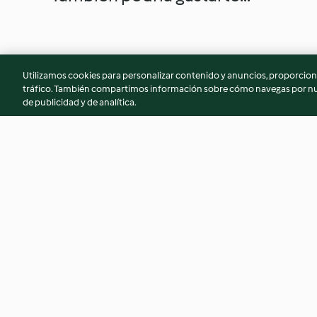
Utilizamos cookies para personalizar contenido y anuncios, proporciona
tráfico. También compartimos información sobre cómo navegas por nue
de publicidad y de analítica.
Champurrado del puesto de
Doraditas de nata
tamales
4.2
(34)
4.8
(4)
© Copyright 2026