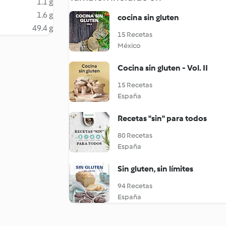
1.1 g
1.6 g
cocina sin gluten
49.4 g
15 Recetas
México
Cocina sin gluten - Vol. II
15 Recetas
España
Recetas "sin" para todos
80 Recetas
España
Sin gluten, sin límites
94 Recetas
España