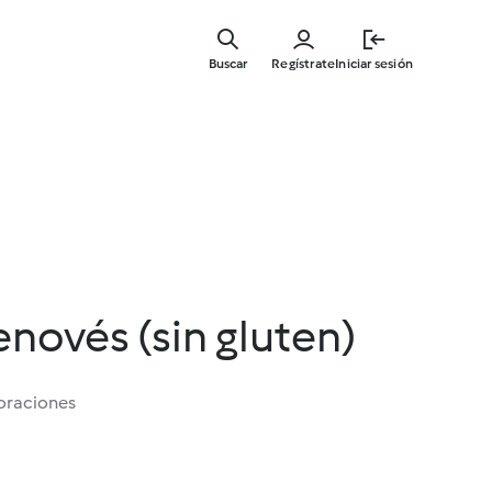
Ir
al
Buscar
Regístrate
Iniciar sesión
contenid
principal
novés (sin gluten)
oraciones