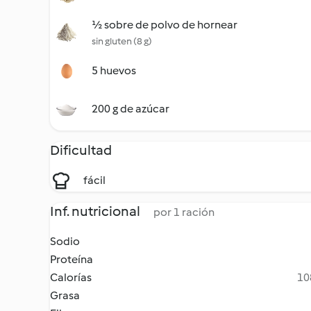
½ sobre de polvo de hornear
sin gluten (8 g)
5 huevos
200 g de azúcar
Dificultad
fácil
Inf. nutricional
por 1 ración
Sodio
Proteína
Calorías
10
Grasa