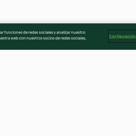
r funciones de redes sociales y analizar nuestro
Configuración
stra web con nuestros socios de redes sociales,
Salsa bearnesa (Espesar)
Conchas de pue
mermelada
4.3
(9)
4.3
(41)