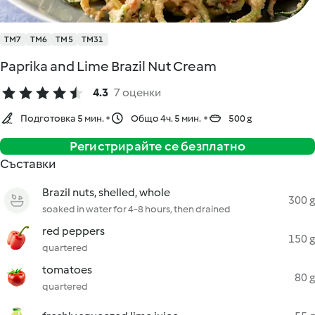
TM7
TM6
TM5
TM31
Paprika and Lime Brazil Nut Cream
4.3
7 оценки
Подготовка 5 мин.
Общо 4ч. 5 мин.
500 g
Регистрирайте се безплатно
Съставки
Brazil nuts, shelled, whole
300 g
soaked in water for 4-8 hours, then drained
red peppers
150 g
quartered
tomatoes
80 g
quartered