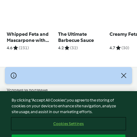
Whipped Feta and
The Ultimate
Creamy Feta
Mascarpone with
Barbecue Sauce
Chilli Sesame Honey
4.6
(231)
4.2
(32)
4.7
(30)
© Авторско право 2026
Условия за ползване
Политика за поверителност
By clicking “Accept All Cookies”, you agree to the storing of
Отказ от отговорност
cookies on your device to enhance site navigation, analyze
site usage, and assist in our marketing efforts.
Политика за поверителност
Бисквитки
Cookies Settings
Докладвайте Съдържание