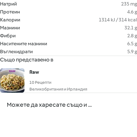
Натрий
235 mg
Протеин
4.6 g
Калории
1314 kJ / 314 kcal
Мазнини
32.1 g
Фибри
2.8 g
Наситените мазнини
6.5 g
Въглехидрати
5.9 g
Също представено в
Raw
10 Рецепти
Великобритания и Ирландия
Можете да харесате също и ...