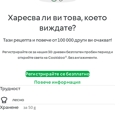
Харесва ли ви това, което
виждате?
Тази рецепта и повече от 100 000 други ви очакват!
Регистрирайте се за нашия 30-дневен безплатен пробен период и
открийте света на Cookidoo®. Без ангажименти.
Регистрирайте се безплатно
Повече информация
Трудност
лесно
Хранене
за 50 g