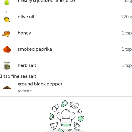
freshly squeezed lime juice
55 g
olive oil
120 g
honey
1 tsp
smoked paprika
1 tsp
herb salt
1 tsp
1 tsp fine sea salt
ground black pepper
to taste