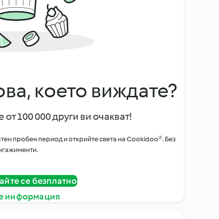
ова, което виждате?
 от 100 000 други ви очакват!
тен пробен период и открийте света на Cookidoo®. Без
нгажименти.
айте се безплатно
е информация