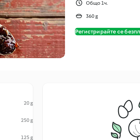
Общо 1ч.
360 g
Регистрирайте се безп
20 g
250 g
125 g