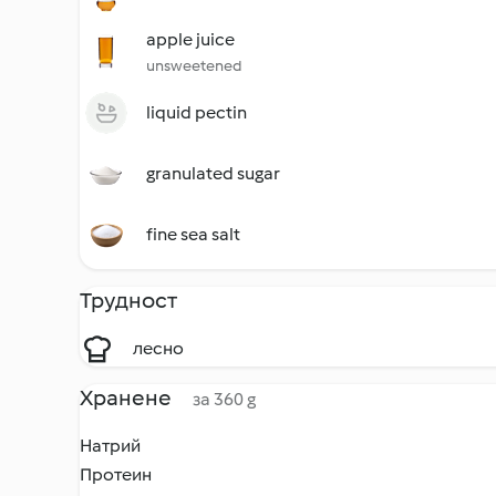
apple juice
unsweetened
liquid pectin
granulated sugar
fine sea salt
Трудност
лесно
Хранене
за 360 g
Натрий
Протеин