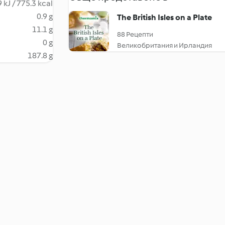
 kJ / 775.3 kcal
0.9 g
The British Isles on a Plate
11.1 g
88 Рецепти
0 g
Великобритания и Ирландия
187.8 g