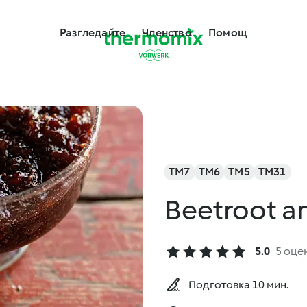
Разгледайте
Членство
Помощ
TM7
TM6
TM5
TM31
Beetroot an
5.0
5 оце
Подготовка 10 мин.