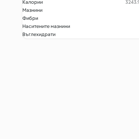
Калории
3243.9
Мазнини
Фибри
Наситените мазнини
Въглехидрати