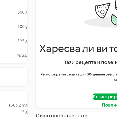
300 g
100 g
125 g
Харесва ли ви т
½ tsp
Тази рецепта и повече
Регистрирайте се за нашия 30-дневен безпла
а
Регистрир
Повеч
1383.2 mg
5 g
Също представено в