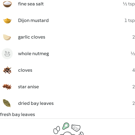
fine sea salt
½ tsp
Dijon mustard
1 tsp
garlic cloves
2
whole nutmeg
½
cloves
4
star anise
2
dried bay leaves
2
fresh bay leaves