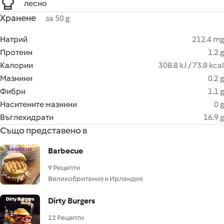
лесно
Хранене
за 50 g
Натрий
212.4 mg
Протеин
1.2 g
Калории
308.8 kJ / 73.8 kcal
Мазнини
0.2 g
Фибри
1.1 g
Наситените мазнини
0 g
Въглехидрати
16.9 g
Също представено в
Barbecue
9 Рецепти
Великобритания и Ирландия
Dirty Burgers
12 Рецепти