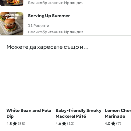
Великобритания и Ирландия
Serving Up Summer
11 Рецепти
Великобритания и Ирландия
Можете да харесате също и ...
White Bean and Feta
Baby-friendly Smoky
Lemon Che
Dip
Mackerel Pâté
Marinade
4.5
(58)
4.6
(10)
4.0
(7)