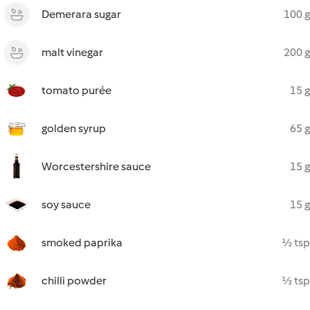
Demerara sugar
100 g
malt vinegar
200 g
tomato purée
15 g
golden syrup
65 g
Worcestershire sauce
15 g
soy sauce
15 g
smoked paprika
½ tsp
chilli powder
½ tsp