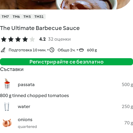
TM7
TM6
TM5
TM31
The Ultimate Barbecue Sauce
4.2
32 оценки
Подготовка 10 мин.
Общо 2ч.
600 g
Регистрирайте се безплатно
Съставки
passata
500 g
800 g tinned chopped tomatoes
water
250 g
onions
70 g
quartered