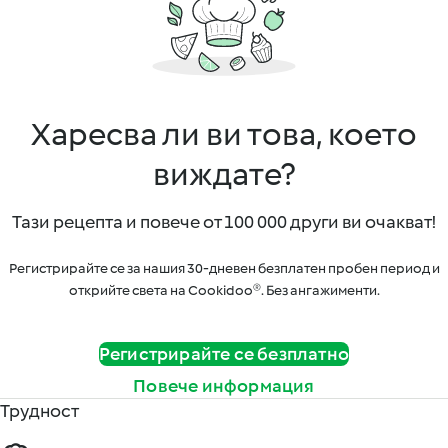
Харесва ли ви това, което
виждате?
Тази рецепта и повече от 100 000 други ви очакват!
Регистрирайте се за нашия 30-дневен безплатен пробен период и
открийте света на Cookidoo®. Без ангажименти.
Регистрирайте се безплатно
Повече информация
Трудност