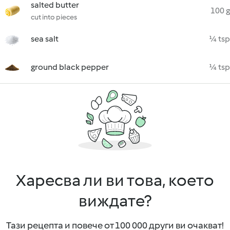
salted butter
100 g
cut into pieces
sea salt
¼ tsp
ground black pepper
¼ tsp
Харесва ли ви това, което
виждате?
Тази рецепта и повече от 100 000 други ви очакват!