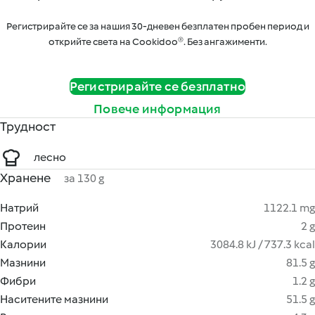
Регистрирайте се за нашия 30-дневен безплатен пробен период и
открийте света на Cookidoo®. Без ангажименти.
Регистрирайте се безплатно
Повече информация
Трудност
лесно
Хранене
за 130 g
Натрий
1122.1 mg
Протеин
2 g
Калории
3084.8 kJ / 737.3 kcal
Мазнини
81.5 g
Фибри
1.2 g
Наситените мазнини
51.5 g