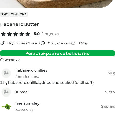
TM7
TM6
TM5
Habanero Butter
5.0
1 оценка
Подготовка 5 мин.
Общо 5 мин.
130 g
Регистрирайте се безплатно
Съставки
habanero chillies
30 g
fresh, trimmed
15 g habanero chillies, dried and soaked (until soft)
sumac
½ tsp
fresh parsley
2 sprigs
leaves only