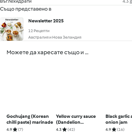
Въглехидрати
4.3 g
Също представено в
Newsletter 2025
12 Рецепти
Австралия и Нова Зеландия
Можете да харесате също и ...
Gochujang (Korean
Yellow curry sauce
Black garlic
chilli paste) marinade
(Dandelion
onion jam
restaurant)
4.9
(7)
4.3
(42)
4.9
(16)