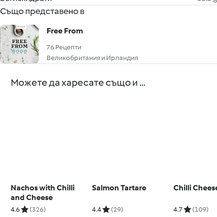
Също представено в
Free From
76 Рецепти
Великобритания и Ирландия
Можете да харесате също и ...
Nachos with Chilli
Salmon Tartare
Chilli Chee
and Cheese
4.6
(326)
4.4
(29)
4.7
(109)