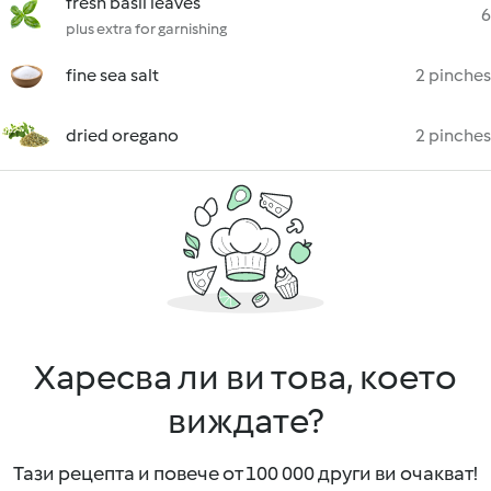
fresh basil leaves
6
plus extra for garnishing
fine sea salt
2 pinches
dried oregano
2 pinches
Харесва ли ви това, което
виждате?
Тази рецепта и повече от 100 000 други ви очакват!