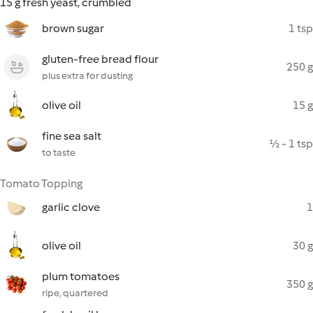
15 g fresh yeast, crumbled
brown sugar
1 tsp
gluten-free bread flour
250 g
plus extra for dusting
olive oil
15 g
fine sea salt
½ - 1 tsp
to taste
Tomato Topping
garlic clove
1
olive oil
30 g
plum tomatoes
350 g
ripe, quartered