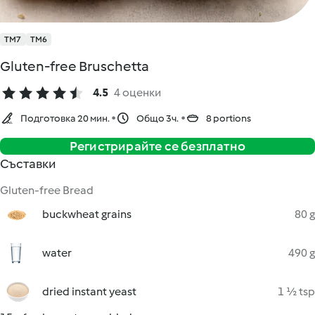
TM7
TM6
Gluten-free Bruschetta
4.5
4 оценки
Подготовка 20 мин.
Общо 3ч.
8 portions
Регистрирайте се безплатно
Съставки
Gluten-free Bread
buckwheat grains
80 g
water
490 g
dried instant yeast
1 ½ tsp