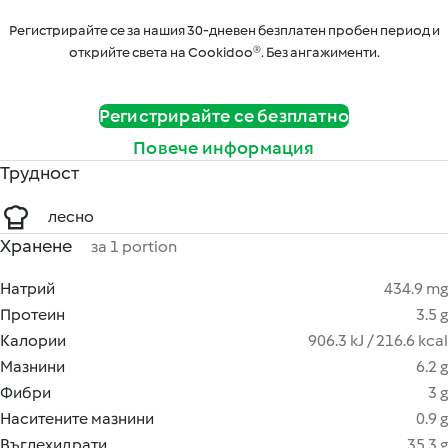
Регистрирайте се за нашия 30-дневен безплатен пробен период и
открийте света на Cookidoo®. Без ангажименти.
Регистрирайте се безплатно
Повече информация
Трудност
лесно
Хранене
за 1 portion
Натрий
434.9 mg
Протеин
3.5 g
Калории
906.3 kJ / 216.6 kcal
Мазнини
6.2 g
Фибри
3 g
Наситените мазнини
0.9 g
Въглехидрати
35.3 g