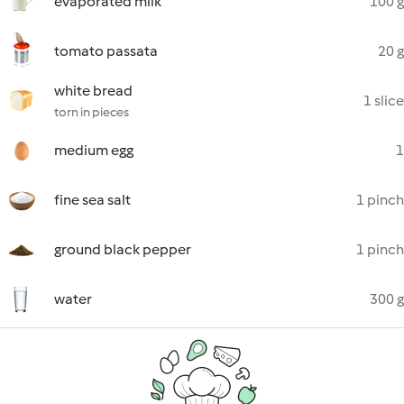
evaporated milk
100 g
tomato passata
20 g
white bread
1 slice
torn in pieces
medium egg
1
fine sea salt
1 pinch
ground black pepper
1 pinch
water
300 g