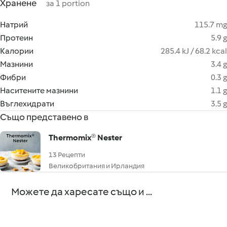
Хранене
за 1 portion
Натрий
115.7 mg
Протеин
5.9 g
Калории
285.4 kJ / 68.2 kcal
Мазнини
3.4 g
Фибри
0.3 g
Наситените мазнини
1.1 g
Въглехидрати
3.5 g
Също представено в
Thermomix® Nester
13 Рецепти
Великобритания и Ирландия
Можете да харесате също и ...