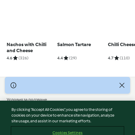
Nachos with Chilli
Salmon Tartare
Chilli Chee
and Cheese
4.6
(326)
4.4
(29)
4.7
(110)
© Авторско право 2026
Условия за ползване
Политика за поверителност
By clicking “Accept All Cookies”, you agree to the storing of
Отказ от отговорност
cookies on your device to enhance site navigation, analyze
site usage, and assist in our marketing efforts.
Политика за поверителност
Бисквитки
Cookies Settings