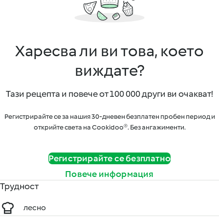
Харесва ли ви това, което
виждате?
Тази рецепта и повече от 100 000 други ви очакват!
Регистрирайте се за нашия 30-дневен безплатен пробен период и
открийте света на Cookidoo®. Без ангажименти.
Регистрирайте се безплатно
Повече информация
Трудност
лесно