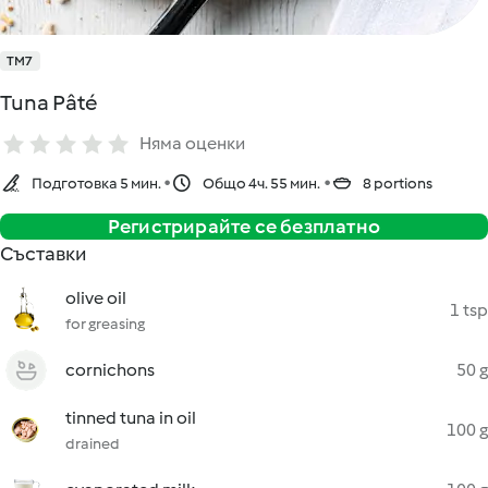
TM7
Tuna Pâté
Няма оценки
Подготовка 5 мин.
Общо 4ч. 55 мин.
8 portions
Регистрирайте се безплатно
Съставки
olive oil
1 tsp
for greasing
cornichons
50 g
tinned tuna in oil
100 g
drained