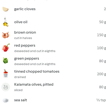
garlic cloves
2
olive oil
50 g
brown onion
150 g
cut in halves
red peppers
100 g
deseeded and cut in eighths
green peppers
80 g
deseeded and cut in eighths
tinned chopped tomatoes
200 g
drained
Kalamata olives, pitted
80 g
sliced
sea salt
½ tsp