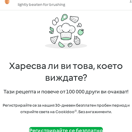
1
lightly beaten for brushing
Харесва ли ви това, което
виждате?
Тази рецепта и повече от 100 000 други ви очакват!
Регистрирайте се за нашия 30-дневен безплатен пробен период и
открийте света на Cookidoo®. Без ангажименти.
Регистрирайте се безплатно