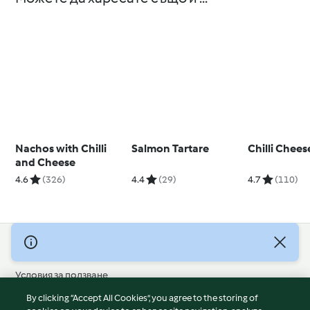
Nachos with Chilli
Salmon Tartare
Chilli Chee
and Cheese
4.6
(326)
4.4
(29)
4.7
(110)
© Авторско право 2026
Условия за ползване
Политика за поверителност
By clicking “Accept All Cookies”, you agree to the storing of