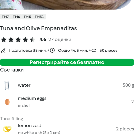
TM7
TM6
TM5
TM31
Tuna and Olive Empanaditas
4.6
27 оценки
Подготовка 35 мин.
Общо 4ч. 5 мин.
30 pieces
Регистрирайте се безплатно
Съставки
water
500 g
medium eggs
2
in shell
Tuna filling
lemon zest
2 pieces
no white pith (5 x 1 cm)