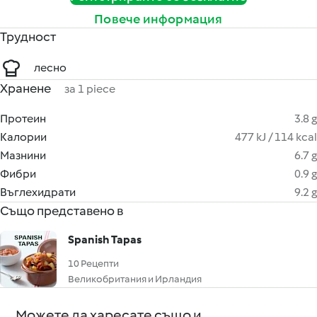
Повече информация
Трудност
лесно
Хранене
за 1 piece
Протеин
3.8 g
Калории
477 kJ / 114 kcal
Мазнини
6.7 g
Фибри
0.9 g
Въглехидрати
9.2 g
Също представено в
Spanish Tapas
10 Рецепти
Великобритания и Ирландия
Можете да харесате също и ...