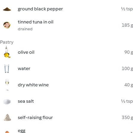
ground black pepper
½ tsp
tinned tuna in oil
185 g
drained
Pastry
olive oil
90 g
water
100 g
dry white wine
40 g
sea salt
½ tsp
self-raising flour
350 g
egg