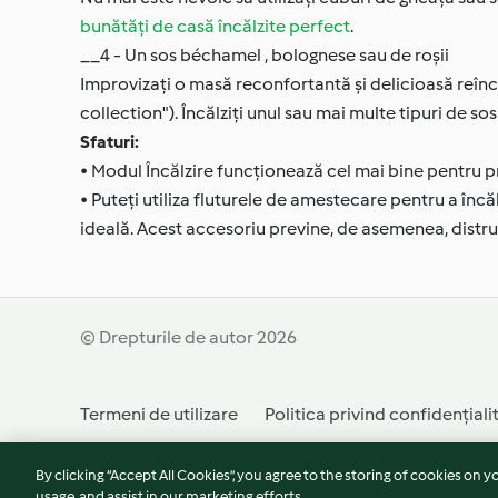
bunătăți de casă încălzite perfect
.
__4 - Un sos béchamel , bolognese sau de roșii
Improvizați o masă reconfortantă și delicioasă reîn
collection"). Încălziți unul sau mai multe tipuri de sosu
Sfaturi:
• Modul Încălzire funcționează cel mai bine pentru 
• Puteți utiliza fluturele de amestecare pentru a în
ideală. Acest accesoriu previne, de asemenea, distru
© Drepturile de autor 2026
Termeni de utilizare
Politica privind confidențiali
Retragere din contract
Declarație de accesibilita
By clicking “Accept All Cookies”, you agree to the storing of cookies on y
usage, and assist in our marketing efforts.