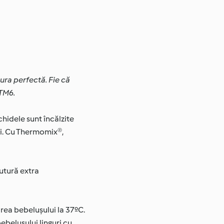
tura perfectă. Fie că
 TM6.
hidele sunt încălzite
zi. Cu Thermomix®,
utură extra
area bebelușului la 37ºC.
ebelușului linguri cu