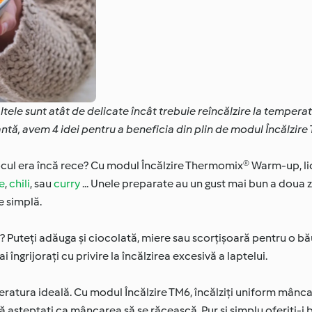
ltele sunt atât de delicate încât trebuie reîncălzire la tempera
tă, avem 4 idei pentru a beneficia din plin de modul Încălzire
jlocul era încă rece? Cu modul Încălzire Thermomix® Warm-up, lic
e
,
chili
, sau
curry
... Unele preparate au un gust mai bun a doua 
e simplă.
? Puteți adăuga și ciocolată, miere sau scorțișoară pentru o bă
 îngrijorați cu privire la încălzirea excesivă a laptelui.
peratura ideală. Cu modul Încălzire TM6, încălziți uniform mânc
ă așteptați ca mâncarea să se răcească. Pur și simplu oferiți-i b