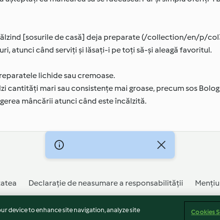
călzind [sosurile de casă] deja preparate (/collection/en/p/co
ri, atunci când serviți și lăsați-i pe toți să-și aleagă favoritul.
preparatele lichide sau cremoase.
călzi cantități mari sau consistențe mai groase, precum sos Bolo
gerea mâncării atunci când este încălzită.
tatea
Declarație de neasumare a responsabilității
Mențiu
te
our device to enhance site navigation, analyze site
Cookies S