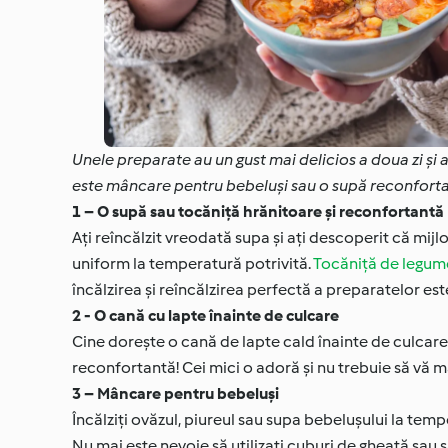
Unele preparate au un gust mai delicios a doua zi și a
este mâncare pentru bebeluși sau o supă reconfortan
1 – O supă sau tocăniță hrănitoare și reconfortantă
Ați reîncălzit vreodată supa și ați descoperit că mi
uniform la temperatură potrivită.
Tocăniță de legum
încălzirea și reîncălzirea perfectă a preparatelor est
2 - O cană cu lapte înainte de culcare
Cine dorește o cană de lapte cald înainte de culcare
reconfortantă! Cei mici o adoră și nu trebuie să vă mai
3 – Mâncare pentru bebeluși
Încălziți ovăzul, piureul sau supa bebelușului la tem
Nu mai este nevoie să utilizați cuburi de gheață sau s