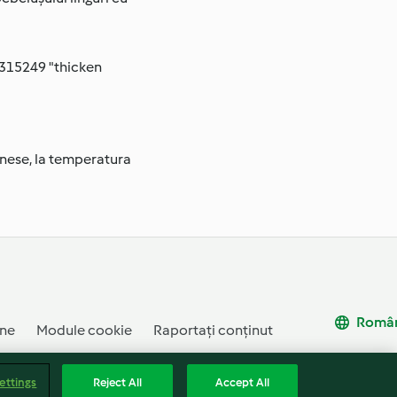
l315249 "thicken
gnese, la temperatura
Româ
ne
Module cookie
Raportați conținut
ettings
Reject All
Accept All