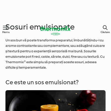
Sosuri emulsionate
Meniu
Căutare
Un sos bun vă poate transforma preparatul, îmbunătățindu-l cu
arome contrastante sau complementare, sau adăugând culoare
și textură pentru o experiență senzorială mai bună. Sosurile
emulsionate pot fi reci, calde, sărate, dulci, fine sau cu textură. Cu
Thermomix® este simplu să preparați aceste sosuri, adesea
dificile și temperamentale.
Ce este un sos emulsionat?