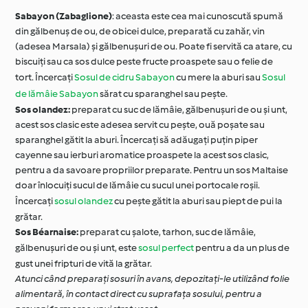
Sabayon (Zabaglione)
: aceasta este cea mai cunoscută spumă
din gălbenuș de ou, de obicei dulce, preparată cu zahăr, vin
(adesea Marsala) și gălbenușuri de ou. Poate fi servită ca atare, cu
biscuiți sau ca sos dulce peste fructe proaspete sau o felie de
tort. Încercați
Sosul de cidru Sabayon
cu mere la aburi sau
Sosul
de lămâie Sabayon
sărat cu sparanghel sau pește.
Sos olandez:
preparat cu suc de lămâie, gălbenușuri de ou și unt,
acest sos clasic este adesea servit cu pește, ouă poșate sau
sparanghel gătit la aburi. Încercați să adăugați puțin piper
cayenne sau ierburi aromatice proaspete la acest sos clasic,
pentru a da savoare propriilor preparate. Pentru un sos Maltaise
doar înlocuiți sucul de lămâie cu sucul unei portocale roșii.
Încercați
sosul olandez
cu pește gătit la aburi sau piept de pui la
grătar.
Sos Béarnaise:
preparat cu șalote, tarhon, suc de lămâie,
gălbenușuri de ou și unt, este
sosul perfect
pentru a da un plus de
gust unei fripturi de vită la grătar.
Atunci când preparați sosuri în avans, depozitați-le utilizând folie
alimentară, în contact direct cu suprafața sosului, pentru a