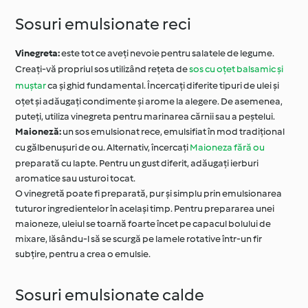
Sosuri emulsionate reci
Vinegreta:
este tot ce aveți nevoie pentru salatele de legume.
Creați-vă propriul sos utilizând rețeta de
sos cu oțet balsamic și
muștar
ca și ghid fundamental. Încercați diferite tipuri de ulei și
oțet și adăugați condimente și arome la alegere. De asemenea,
puteți, utiliza vinegreta pentru marinarea cărnii sau a peștelui.
Maioneză:
un sos emulsionat rece, emulsifiat în mod tradițional
cu gălbenușuri de ou. Alternativ, încercați
Maioneza fără ou
preparată cu lapte. Pentru un gust diferit, adăugați ierburi
aromatice sau usturoi tocat.
O vinegretă poate fi preparată, pur și simplu prin emulsionarea
tuturor ingredientelor în același timp. Pentru prepararea unei
maioneze, uleiul se toarnă foarte încet pe capacul bolului de
mixare, lăsându-l să se scurgă pe lamele rotative într-un fir
subțire, pentru a crea o emulsie.
Sosuri emulsionate calde