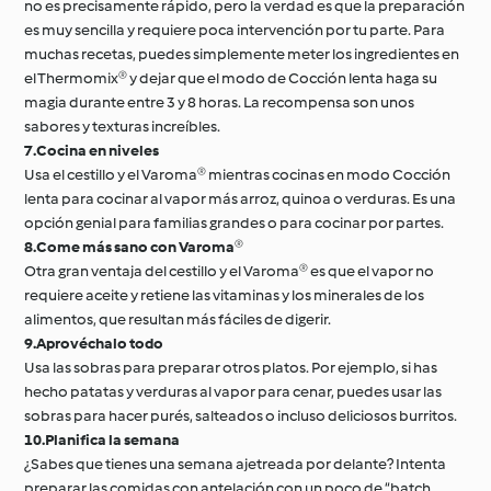
no es precisamente rápido, pero la verdad es que la preparación
es muy sencilla y requiere poca intervención por tu parte. Para
muchas recetas, puedes simplemente meter los ingredientes en
el Thermomix® y dejar que el modo de Cocción lenta haga su
magia durante entre 3 y 8 horas. La recompensa son unos
sabores y texturas increíbles.
7.Cocina en niveles
Usa el cestillo y el Varoma® mientras cocinas en modo Cocción
lenta para cocinar al vapor más arroz, quinoa o verduras. Es una
opción genial para familias grandes o para cocinar por partes.
8.Come más sano con Varoma®
Otra gran ventaja del cestillo y el Varoma® es que el vapor no
requiere aceite y retiene las vitaminas y los minerales de los
alimentos, que resultan más fáciles de digerir.
9.Aprovéchalo todo
Usa las sobras para preparar otros platos. Por ejemplo, si has
hecho patatas y verduras al vapor para cenar, puedes usar las
sobras para hacer purés, salteados o incluso deliciosos burritos.
10.Planifica la semana
¿Sabes que tienes una semana ajetreada por delante? Intenta
preparar las comidas con antelación con un poco de “batch