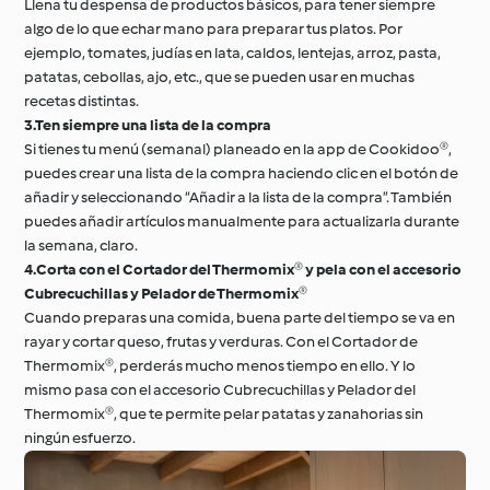
Llena tu despensa de productos básicos, para tener siempre
algo de lo que echar mano para preparar tus platos. Por
ejemplo, tomates, judías en lata, caldos, lentejas, arroz, pasta,
patatas, cebollas, ajo, etc., que se pueden usar en muchas
recetas distintas.
3.Ten siempre una lista de la compra
Si tienes tu menú (semanal) planeado en la app de Cookidoo®,
puedes crear una lista de la compra haciendo clic en el botón de
añadir y seleccionando “Añadir a la lista de la compra”. También
puedes añadir artículos manualmente para actualizarla durante
la semana, claro.
4.Corta con el Cortador del Thermomix® y pela con el accesorio
Cubrecuchillas y Pelador de Thermomix®
Cuando preparas una comida, buena parte del tiempo se va en
rayar y cortar queso, frutas y verduras. Con el Cortador de
Thermomix®, perderás mucho menos tiempo en ello. Y lo
mismo pasa con el accesorio Cubrecuchillas y Pelador del
Thermomix®, que te permite pelar patatas y zanahorias sin
ningún esfuerzo.