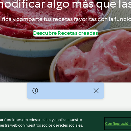
odificar algo más que la
fica y comparte tus recetas favoritas con la func
Descubre Recetas creadas
egal
Información legal
Cookies
Reportar contenido
r funciones de redes sociales y analizar nuestro
Configuración
stra web con nuestros socios de redes sociales,