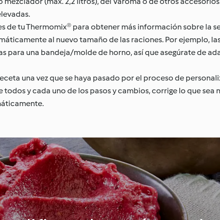
mezclador (máx. 2,2 litros), del Varoma o de otros accesorios
elevadas.
es de tu Thermomix® para obtener más información sobre la s
máticamente al nuevo tamaño de las raciones. Por ejemplo, las
das para una bandeja/molde de horno, así que asegúrate de ada
 receta una vez que se haya pasado por el proceso de personal
odos y cada uno de los pasos y cambios, corrige lo que sea n
máticamente.