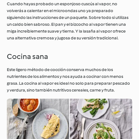
Cuando hayas probado un esponjoso cuscús al vapor, no
volverás a calentar en el microondas uno ya preparado
siguiendo las instrucciones de un paquete. Sobre todo si utilizas
un caldo bien sabroso. El pan y el bizcocho al vapor tienen una
miga increíblemente suave y tierna. Y la lasaña al vapor ofrece
una alternativa cremosa y jugosa de su versión tradicional.
Cocina sana
Este ligero método de cocción conserva muchos de los
nutrientes de los alimentos y nos ayuda a cocinar con menos
grasa. La cocina al vapor es ideal no solo para preparar pescado
y verdura, sino también nutritivos cereales, carne y fruta.