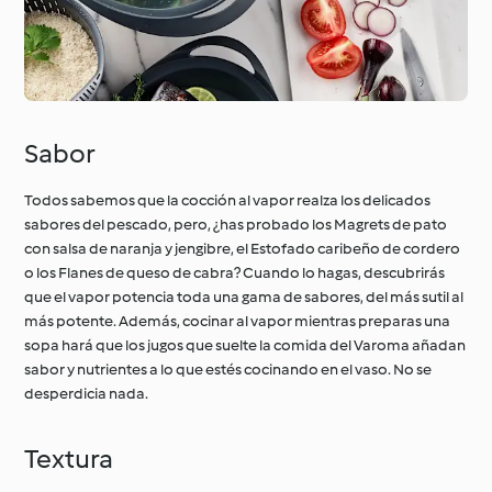
Sabor
Todos sabemos que la cocción al vapor realza los delicados
sabores del pescado, pero, ¿has probado los Magrets de pato
con salsa de naranja y jengibre, el Estofado caribeño de cordero
o los Flanes de queso de cabra? Cuando lo hagas, descubrirás
que el vapor potencia toda una gama de sabores, del más sutil al
más potente. Además, cocinar al vapor mientras preparas una
sopa hará que los jugos que suelte la comida del Varoma añadan
sabor y nutrientes a lo que estés cocinando en el vaso. No se
desperdicia nada.
Textura