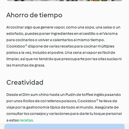
Ahorro de tiempo
Al cocinar algo que genere vapor, como una sopa, una salsa o un
estofado, puedes poner ingredientes en el cestillo o el Varoma
para cocinarlos o volver a calentarlos al mismo tiempo.
Cookidoo® dispone de varias recetas para cocinar múltiples
platos a la vez, incluido el postre. Una cena al vapor es fácil de
limpiar, así que no tendrás que preocuparte por las ollas sucias ni
las manchas de grasa.
Creatividad
Desde el Dim sum chino hasta un Pudin de toffee inglés pasando
por unos Rollos de col rellenos polacos, Cookidoo® te lleva de
viaje por la gastronomía típica de todo el mundo. Asegúrate de
consultar los consejos y variaciones para darle tu toque personal
a estas
recetas
.